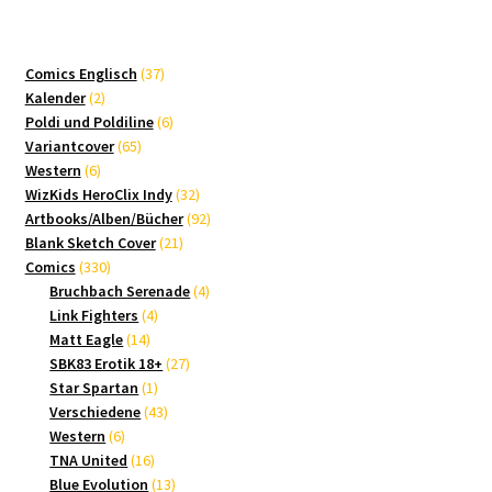
37
Comics Englisch
37
2
Produkte
Kalender
2
Produkte
6
Poldi und Poldiline
6
65
Produkte
Variantcover
65
6
Produkte
Western
6
Produkte
32
WizKids HeroClix Indy
32
Produkte
92
Artbooks/Alben/Bücher
92
21
Produkte
Blank Sketch Cover
21
330
Produkte
Comics
330
Produkte
4
Bruchbach Serenade
4
4
Produkte
Link Fighters
4
14
Produkte
Matt Eagle
14
Produkte
27
SBK83 Erotik 18+
27
1
Produkte
Star Spartan
1
Produkt
43
Verschiedene
43
6
Produkte
Western
6
Produkte
16
TNA United
16
Produkte
13
Blue Evolution
13