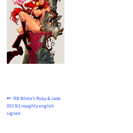
Beitragsnavigation
Vorheriger
RB White’s Ruby & Jade
Beitrag:
001 B2 naughty english
signed