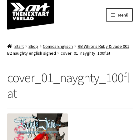
Zur
Zum
Menü
Navigation
Inhalt
springen
springen
Angebote
Start
Shop
Comics Englisch
RB White’s Ruby & Jade 001
Unterm
B2 naughty english signed
cover_01_nayghty_100flat
Shop
öffnen
Über uns
cover_01_nayghty_100fl
at