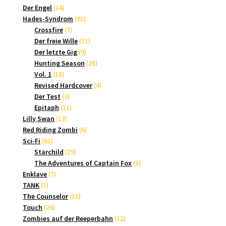
14
Produkte
Der Engel
14
Produkte
91
Hades-Syndrom
91
7
Produkte
Crossfire
7
Produkte
11
Der freie Wille
11
9
Produkte
Der letzte Gig
9
Produkte
28
Hunting Season
28
18
Produkte
Vol. 1
18
Produkte
4
Revised Hardcover
4
3
Produkte
Der Test
3
Produkte
11
Epitaph
11
13
Produkte
Lilly Swan
13
Produkte
6
Red Riding Zombi
6
61
Produkte
Sci-Fi
61
Produkte
29
Starchild
29
Produkte
3
The Adventures of Captain Fox
3
7
Produkte
Enklave
7
5
Produkte
TANK
5
Produkte
11
The Counselor
11
26
Produkte
Touch
26
Produkte
12
Zombies auf der Reeperbahn
12