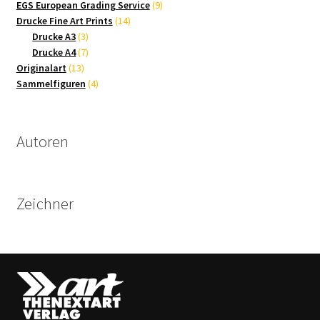
9
Produkte
EGS European Grading Service
9
14
Produkte
Drucke Fine Art Prints
14
3
Produkte
Drucke A3
3
Produkte
7
Drucke A4
7
13
Produkte
Originalart
13
Produkte
4
Sammelfiguren
4
Produkte
Autoren
Zeichner