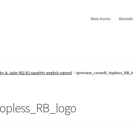
Mein Konto
Warenk
by & Jade 002 B2 naughty english signed
!preview_coverB_topless_RB_
topless_RB_logo