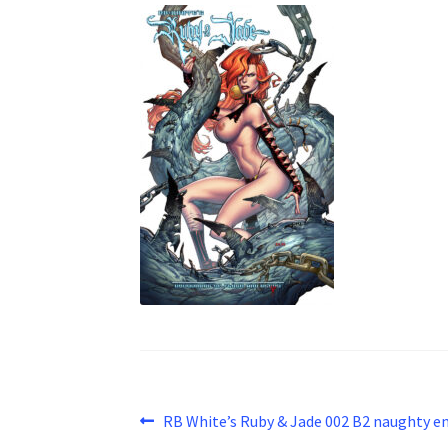
Beitragsnavigation
Vorheriger
RB White’s Ruby & Jade 002 B2 naughty en
Beitrag: