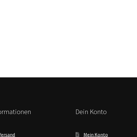
formationen
Dein Konto
Versand
Mein Konto