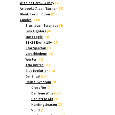
Produkte
32
WizKids HeroClix Indy
32
Produkte
92
Artbooks/Alben/Bücher
92
21
Produkte
Blank Sketch Cover
21
330
Produkte
Comics
330
Produkte
4
Bruchbach Serenade
4
4
Produkte
Link Fighters
4
14
Produkte
Matt Eagle
14
Produkte
27
SBK83 Erotik 18+
27
1
Produkte
Star Spartan
1
Produkt
43
Verschiedene
43
6
Produkte
Western
6
Produkte
16
TNA United
16
Produkte
13
Blue Evolution
13
14
Produkte
Der Engel
14
Produkte
91
Hades-Syndrom
91
7
Produkte
Crossfire
7
Produkte
11
Der freie Wille
11
9
Produkte
Der letzte Gig
9
Produkte
28
Hunting Season
28
18
Produkte
Vol. 1
18