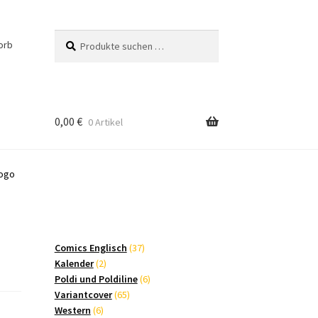
Suchen
Suchen
orb
nach:
0,00
€
0 Artikel
logo
37
Comics Englisch
37
2
Produkte
Kalender
2
Produkte
6
Poldi und Poldiline
6
65
Produkte
Variantcover
65
6
Produkte
Western
6