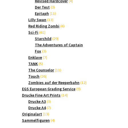
Produkte
4
Revised Hardcover
4
3
Produkte
Der Test
3
Produkte
11
Epitaph
11
13
Produkte
Lilly Swan
13
Produkte
6
Red Riding Zombi
6
61
Produkte
Sci-Fi
61
Produkte
29
Starchild
29
Produkte
The Adventures of Captain
3
Fox
3
Produkte
7
Enklave
7
5
Produkte
TANK
5
Produkte
11
The Counselor
11
26
Produkte
Touch
26
Produkte
12
Zombies auf der Reeperbahn
12
9
Produkte
EGS European Grading Service
9
14
Produkte
Drucke Fine Art Prints
14
3
Produkte
Drucke A3
3
Produkte
7
Drucke A4
7
13
Produkte
Originalart
13
Produkte
4
Sammelfiguren
4
Produkte