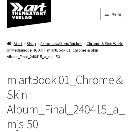
Zur
Zum
Menü
Navigation
Inhalt
springen
springen
Angebote
Start
Shop
Artbooks/Alben/Bücher
Chrome & Skin World
Unterm
of Medianique HC A4
m artBook 01_Chrome & Skin
Shop
Album_Final_240415_a_mjs-50
öffnen
Über uns
m artBook 01_Chrome &
Skin
Album_Final_240415_a_
mjs-50