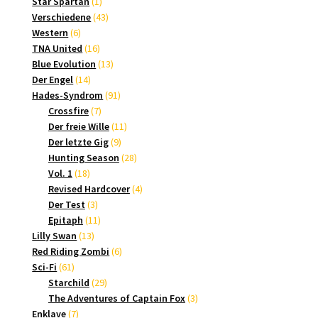
1
Produkte
Star Spartan
1
Produkt
43
Verschiedene
43
6
Produkte
Western
6
Produkte
16
TNA United
16
Produkte
13
Blue Evolution
13
14
Produkte
Der Engel
14
Produkte
91
Hades-Syndrom
91
7
Produkte
Crossfire
7
Produkte
11
Der freie Wille
11
9
Produkte
Der letzte Gig
9
Produkte
28
Hunting Season
28
18
Produkte
Vol. 1
18
Produkte
4
Revised Hardcover
4
3
Produkte
Der Test
3
Produkte
11
Epitaph
11
13
Produkte
Lilly Swan
13
Produkte
6
Red Riding Zombi
6
61
Produkte
Sci-Fi
61
Produkte
29
Starchild
29
Produkte
3
The Adventures of Captain Fox
3
7
Produkte
Enklave
7