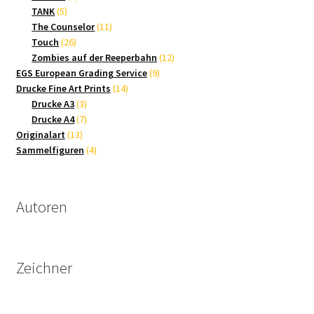
5
Produkte
TANK
5
Produkte
11
The Counselor
11
26
Produkte
Touch
26
Produkte
12
Zombies auf der Reeperbahn
12
9
Produkte
EGS European Grading Service
9
14
Produkte
Drucke Fine Art Prints
14
3
Produkte
Drucke A3
3
Produkte
7
Drucke A4
7
13
Produkte
Originalart
13
Produkte
4
Sammelfiguren
4
Produkte
Autoren
Zeichner