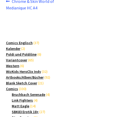
Beitragsnavigation
Vorheriger
Chrome & Skin World of
Beitrag:
Medianique HC A4
37
Comics Englisch
37
2
Produkte
Kalender
2
Produkte
6
Poldi und Poldiline
6
65
Produkte
Variantcover
65
6
Produkte
Western
6
Produkte
32
WizKids HeroClix Indy
32
Produkte
92
Artbooks/Alben/Bücher
92
21
Produkte
Blank Sketch Cover
21
330
Produkte
Comics
330
Produkte
4
Bruchbach Serenade
4
4
Produkte
Link Fighters
4
14
Produkte
Matt Eagle
14
Produkte
27
SBK83 Erotik 18+
27