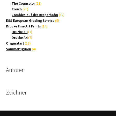
Produkte
11
The Counselor
11
26
Produkte
Touch
26
Produkte
12
Zombies auf der Reeperbahn
12
9
Produkte
EGS European Grading Service
9
14
Produkte
Drucke Fine Art Prints
14
3
Produkte
Drucke A3
3
Produkte
7
Drucke A4
7
13
Produkte
Originalart
13
Produkte
4
Sammelfiguren
4
Produkte
Autoren
Zeichner