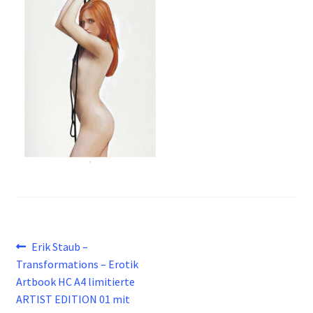
Beitragsnavigation
Vorheriger
Erik Staub –
Beitrag:
Transformations – Erotik
Artbook HC A4 limitierte
ARTIST EDITION 01 mit