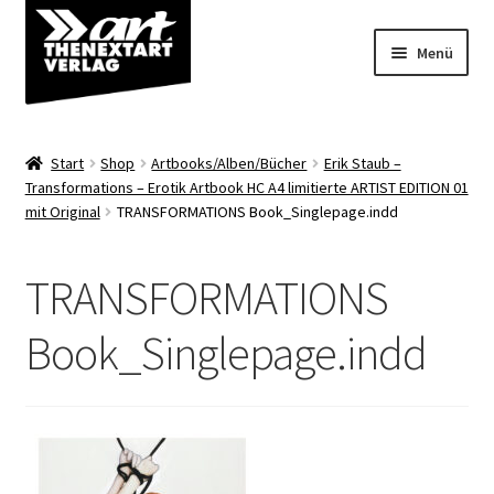
Zur
Zum
Menü
Navigation
Inhalt
springen
springen
Angebote
Start
Shop
Artbooks/Alben/Bücher
Erik Staub –
Unterm
Transformations – Erotik Artbook HC A4 limitierte ARTIST EDITION 01
Shop
mit Original
TRANSFORMATIONS Book_Singlepage.indd
öffnen
Über uns
TRANSFORMATIONS
Book_Singlepage.indd