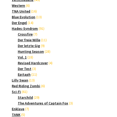
6
Produkte
Western
6
Produkte
16
TNA United
16
Produkte
13
Blue Evolution
13
14
Produkte
Der Engel
14
Produkte
91
Hades-Syndrom
91
7
Produkte
Crossfire
7
Produkte
11
Der freie Wille
11
9
Produkte
Der letzte Gig
9
Produkte
28
Hunting Season
28
18
Produkte
Vol. 1
18
Produkte
4
Revised Hardcover
4
3
Produkte
Der Test
3
Produkte
11
Epitaph
11
13
Produkte
Lilly Swan
13
Produkte
6
Red Riding Zombi
6
61
Produkte
Sci-Fi
61
Produkte
29
Starchild
29
Produkte
3
The Adventures of Captain Fox
3
7
Produkte
Enklave
7
5
Produkte
TANK
5