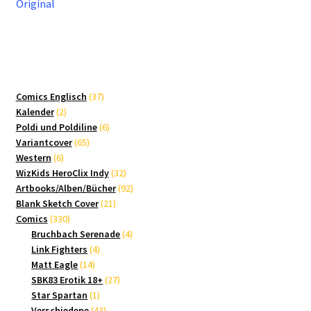
Original
37
Comics Englisch
37
2
Produkte
Kalender
2
Produkte
6
Poldi und Poldiline
6
65
Produkte
Variantcover
65
6
Produkte
Western
6
Produkte
32
WizKids HeroClix Indy
32
Produkte
92
Artbooks/Alben/Bücher
92
21
Produkte
Blank Sketch Cover
21
330
Produkte
Comics
330
Produkte
4
Bruchbach Serenade
4
4
Produkte
Link Fighters
4
14
Produkte
Matt Eagle
14
Produkte
27
SBK83 Erotik 18+
27
1
Produkte
Star Spartan
1
Produkt
43
Verschiedene
43