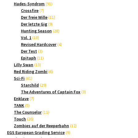
Produkte
91
Hades-Syndrom
91
7
Produkte
Crossfire
7
Produkte
11
Der freie Wille
11
9
Produkte
Der letzte Gig
9
Produkte
28
Hunting Season
28
18
Produkte
Vol. 1
18
Produkte
4
Revised Hardcover
4
3
Produkte
Der Test
3
Produkte
11
Epitaph
11
13
Produkte
Lilly Swan
13
Produkte
6
Red Riding Zombi
6
61
Produkte
Sci-Fi
61
Produkte
29
Starchild
29
Produkte
3
The Adventures of Captain Fox
3
7
Produkte
Enklave
7
5
Produkte
TANK
5
Produkte
11
The Counselor
11
26
Produkte
Touch
26
Produkte
12
Zombies auf der Reeperbahn
12
9
Produkte
EGS European Grading Service
9