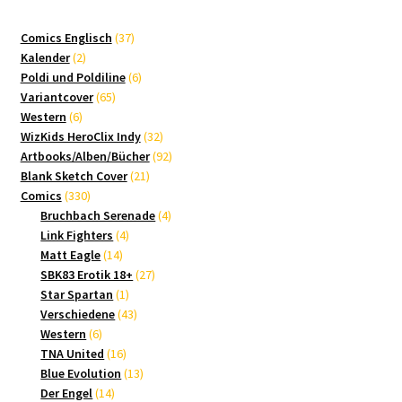
37
Comics Englisch
37
2
Produkte
Kalender
2
Produkte
6
Poldi und Poldiline
6
65
Produkte
Variantcover
65
6
Produkte
Western
6
Produkte
32
WizKids HeroClix Indy
32
Produkte
92
Artbooks/Alben/Bücher
92
21
Produkte
Blank Sketch Cover
21
330
Produkte
Comics
330
Produkte
4
Bruchbach Serenade
4
4
Produkte
Link Fighters
4
14
Produkte
Matt Eagle
14
Produkte
27
SBK83 Erotik 18+
27
1
Produkte
Star Spartan
1
Produkt
43
Verschiedene
43
6
Produkte
Western
6
Produkte
16
TNA United
16
Produkte
13
Blue Evolution
13
14
Produkte
Der Engel
14