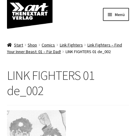
Zur
Zum
Menü
Navigation
Inhalt
springen
springen
Angebote
Start
Shop
Comics
Link Fighters
Link Fighters – Find
Unterm
Your Inner Beast: 01 – Für Dad!
LINK FIGHTERS 01 de_002
Shop
öffnen
Über uns
LINK FIGHTERS 01
de_002