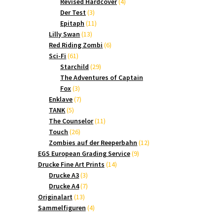
Produkte
4
Revised Hardcover
4
3
Produkte
Der Test
3
Produkte
11
Epitaph
11
13
Produkte
Lilly Swan
13
Produkte
6
Red Riding Zombi
6
61
Produkte
Sci-Fi
61
Produkte
29
Starchild
29
Produkte
The Adventures of Captain
3
Fox
3
Produkte
7
Enklave
7
5
Produkte
TANK
5
Produkte
11
The Counselor
11
26
Produkte
Touch
26
Produkte
12
Zombies auf der Reeperbahn
12
9
Produkte
EGS European Grading Service
9
14
Produkte
Drucke Fine Art Prints
14
3
Produkte
Drucke A3
3
Produkte
7
Drucke A4
7
13
Produkte
Originalart
13
Produkte
4
Sammelfiguren
4
Produkte