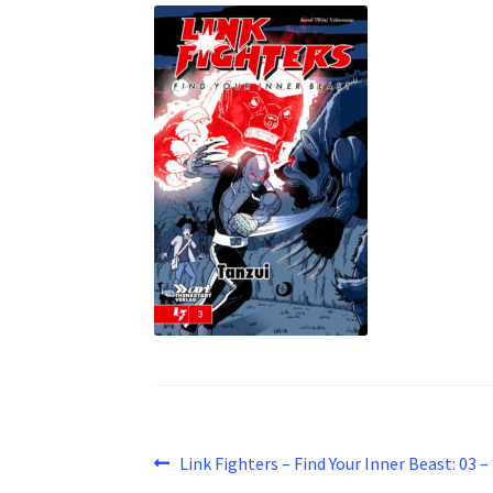
Beitragsnavigation
Vorheriger
Link Fighters – Find Your Inner Beast: 03 –
Beitrag: