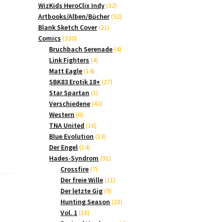
Produkte
32
WizKids HeroClix Indy
32
Produkte
92
Artbooks/Alben/Bücher
92
21
Produkte
Blank Sketch Cover
21
330
Produkte
Comics
330
Produkte
4
Bruchbach Serenade
4
4
Produkte
Link Fighters
4
14
Produkte
Matt Eagle
14
Produkte
27
SBK83 Erotik 18+
27
1
Produkte
Star Spartan
1
Produkt
43
Verschiedene
43
6
Produkte
Western
6
Produkte
16
TNA United
16
Produkte
13
Blue Evolution
13
14
Produkte
Der Engel
14
Produkte
91
Hades-Syndrom
91
7
Produkte
Crossfire
7
Produkte
11
Der freie Wille
11
9
Produkte
Der letzte Gig
9
Produkte
28
Hunting Season
28
18
Produkte
Vol. 1
18