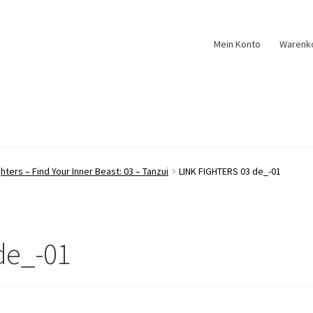
Mein Konto
Warenk
ghters – Find Your Inner Beast: 03 – Tanzui
LINK FIGHTERS 03 de_-01
de_-01