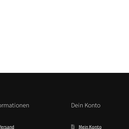
formationen
Dein Konto
Versand
Mein Konto