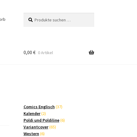
Suchen
Suchen
orb
nach:
0,00
€
0 Artikel
37
Comics Englisch
37
2
Produkte
Kalender
2
Produkte
6
Poldi und Poldiline
6
65
Produkte
Variantcover
65
6
Produkte
Western
6