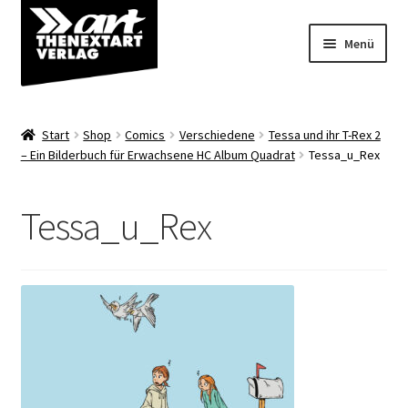
Zur
Zum
Menü
Navigation
Inhalt
springen
springen
Angebote
Start
Shop
Comics
Verschiedene
Tessa und ihr T-Rex 2
Unterm
– Ein Bilderbuch für Erwachsene HC Album Quadrat
Tessa_u_Rex
Shop
öffnen
Über uns
Tessa_u_Rex