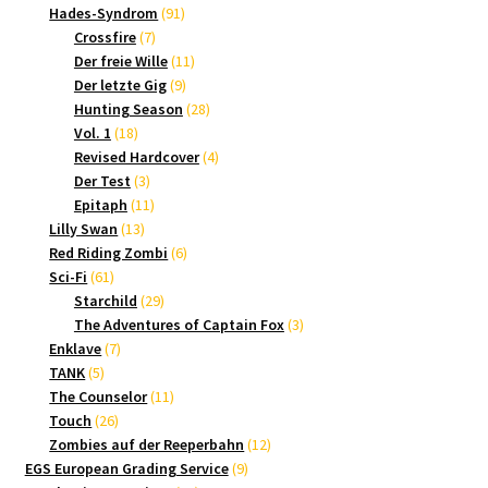
Produkte
91
Hades-Syndrom
91
7
Produkte
Crossfire
7
Produkte
11
Der freie Wille
11
9
Produkte
Der letzte Gig
9
Produkte
28
Hunting Season
28
18
Produkte
Vol. 1
18
Produkte
4
Revised Hardcover
4
3
Produkte
Der Test
3
Produkte
11
Epitaph
11
13
Produkte
Lilly Swan
13
Produkte
6
Red Riding Zombi
6
61
Produkte
Sci-Fi
61
Produkte
29
Starchild
29
Produkte
3
The Adventures of Captain Fox
3
7
Produkte
Enklave
7
5
Produkte
TANK
5
Produkte
11
The Counselor
11
26
Produkte
Touch
26
Produkte
12
Zombies auf der Reeperbahn
12
9
Produkte
EGS European Grading Service
9