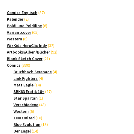
37
Comics Englisch
37
2
Produkte
Kalender
2
Produkte
6
Poldi und Poldiline
6
65
Produkte
Variantcover
65
6
Produkte
Western
6
Produkte
32
WizKids HeroClix Indy
32
Produkte
92
Artbooks/Alben/Bücher
92
21
Produkte
Blank Sketch Cover
21
330
Produkte
Comics
330
Produkte
4
Bruchbach Serenade
4
4
Produkte
Link Fighters
4
14
Produkte
Matt Eagle
14
Produkte
27
SBK83 Erotik 18+
27
1
Produkte
Star Spartan
1
Produkt
43
Verschiedene
43
6
Produkte
Western
6
Produkte
16
TNA United
16
Produkte
13
Blue Evolution
13
14
Produkte
Der Engel
14