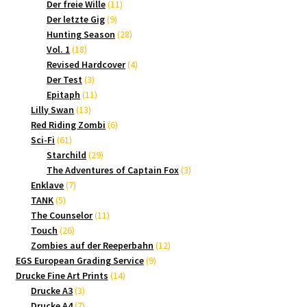
Produkte
11
Der freie Wille
11
9
Produkte
Der letzte Gig
9
Produkte
28
Hunting Season
28
18
Produkte
Vol. 1
18
Produkte
4
Revised Hardcover
4
3
Produkte
Der Test
3
Produkte
11
Epitaph
11
13
Produkte
Lilly Swan
13
Produkte
6
Red Riding Zombi
6
61
Produkte
Sci-Fi
61
Produkte
29
Starchild
29
Produkte
3
The Adventures of Captain Fox
3
7
Produkte
Enklave
7
5
Produkte
TANK
5
Produkte
11
The Counselor
11
26
Produkte
Touch
26
Produkte
12
Zombies auf der Reeperbahn
12
9
Produkte
EGS European Grading Service
9
14
Produkte
Drucke Fine Art Prints
14
3
Produkte
Drucke A3
3
Produkte
7
Drucke A4
7