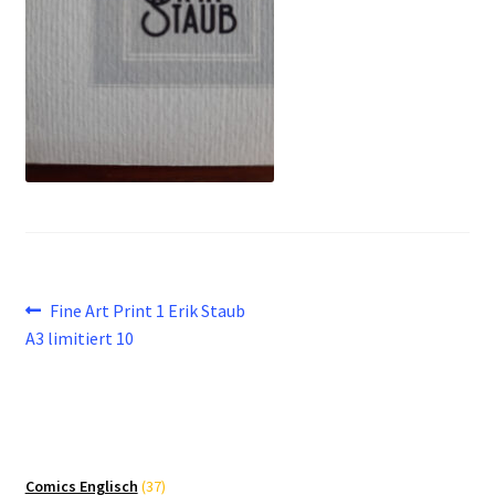
Beitragsnavigation
Vorheriger
Fine Art Print 1 Erik Staub
Beitrag:
A3 limitiert 10
37
Comics Englisch
37