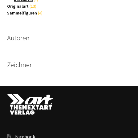
13
Produkte
Originalart
13
Produkte
4
Sammelfiguren
4
Produkte
Autoren
Zeichner
Facebook