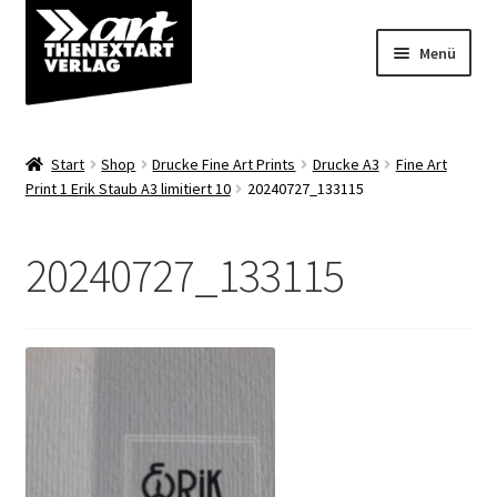
Zur
Zum
Menü
Navigation
Inhalt
springen
springen
Angebote
Start
Shop
Drucke Fine Art Prints
Drucke A3
Fine Art
Unterm
Print 1 Erik Staub A3 limitiert 10
20240727_133115
Shop
öffnen
Über uns
20240727_133115