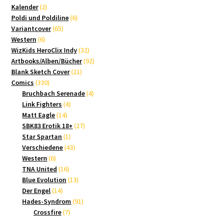
2
Produkte
Kalender
2
Produkte
6
Poldi und Poldiline
6
65
Produkte
Variantcover
65
6
Produkte
Western
6
Produkte
32
WizKids HeroClix Indy
32
Produkte
92
Artbooks/Alben/Bücher
92
21
Produkte
Blank Sketch Cover
21
330
Produkte
Comics
330
Produkte
4
Bruchbach Serenade
4
4
Produkte
Link Fighters
4
14
Produkte
Matt Eagle
14
Produkte
27
SBK83 Erotik 18+
27
1
Produkte
Star Spartan
1
Produkt
43
Verschiedene
43
6
Produkte
Western
6
Produkte
16
TNA United
16
Produkte
13
Blue Evolution
13
14
Produkte
Der Engel
14
Produkte
91
Hades-Syndrom
91
7
Produkte
Crossfire
7