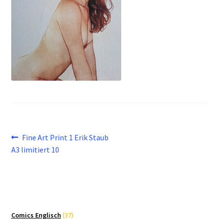
Beitragsnavigation
Vorheriger
Fine Art Print 1 Erik Staub
Beitrag:
A3 limitiert 10
37
Comics Englisch
37