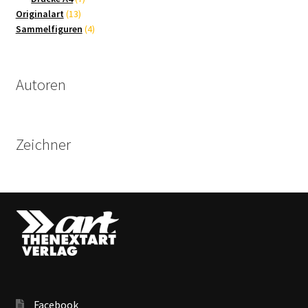
13
Produkte
Originalart
13
Produkte
4
Sammelfiguren
4
Produkte
Autoren
Zeichner
Facebook