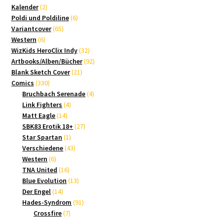
2
Produkte
Kalender
2
Produkte
6
Poldi und Poldiline
6
65
Produkte
Variantcover
65
6
Produkte
Western
6
Produkte
32
WizKids HeroClix Indy
32
Produkte
92
Artbooks/Alben/Bücher
92
21
Produkte
Blank Sketch Cover
21
330
Produkte
Comics
330
Produkte
4
Bruchbach Serenade
4
4
Produkte
Link Fighters
4
14
Produkte
Matt Eagle
14
Produkte
27
SBK83 Erotik 18+
27
1
Produkte
Star Spartan
1
Produkt
43
Verschiedene
43
6
Produkte
Western
6
Produkte
16
TNA United
16
Produkte
13
Blue Evolution
13
14
Produkte
Der Engel
14
Produkte
91
Hades-Syndrom
91
7
Produkte
Crossfire
7