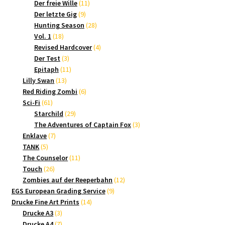
Produkte
11
Der freie Wille
11
9
Produkte
Der letzte Gig
9
Produkte
28
Hunting Season
28
18
Produkte
Vol. 1
18
Produkte
4
Revised Hardcover
4
3
Produkte
Der Test
3
Produkte
11
Epitaph
11
13
Produkte
Lilly Swan
13
Produkte
6
Red Riding Zombi
6
61
Produkte
Sci-Fi
61
Produkte
29
Starchild
29
Produkte
3
The Adventures of Captain Fox
3
7
Produkte
Enklave
7
5
Produkte
TANK
5
Produkte
11
The Counselor
11
26
Produkte
Touch
26
Produkte
12
Zombies auf der Reeperbahn
12
9
Produkte
EGS European Grading Service
9
14
Produkte
Drucke Fine Art Prints
14
3
Produkte
Drucke A3
3
Produkte
7
Drucke A4
7