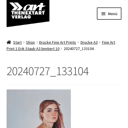
Zur
Zum
Menü
Navigation
Inhalt
springen
springen
Angebote
Start
Shop
Drucke Fine Art Prints
Drucke A3
Fine Art
Unterm
Print 1 Erik Staub A3 limitiert 10
20240727_133104
Shop
öffnen
Über uns
20240727_133104