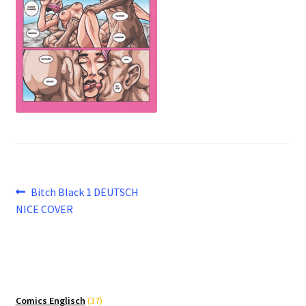
Beitragsnavigation
Vorheriger
Bitch Black 1 DEUTSCH
Beitrag:
NICE COVER
37
Comics Englisch
37