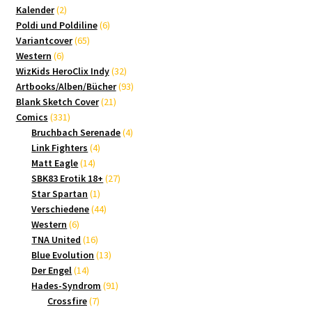
2
Produkte
Kalender
2
Produkte
6
Poldi und Poldiline
6
65
Produkte
Variantcover
65
6
Produkte
Western
6
Produkte
32
WizKids HeroClix Indy
32
Produkte
93
Artbooks/Alben/Bücher
93
21
Produkte
Blank Sketch Cover
21
331
Produkte
Comics
331
Produkte
4
Bruchbach Serenade
4
4
Produkte
Link Fighters
4
14
Produkte
Matt Eagle
14
Produkte
27
SBK83 Erotik 18+
27
1
Produkte
Star Spartan
1
Produkt
44
Verschiedene
44
6
Produkte
Western
6
Produkte
16
TNA United
16
Produkte
13
Blue Evolution
13
14
Produkte
Der Engel
14
Produkte
91
Hades-Syndrom
91
7
Produkte
Crossfire
7