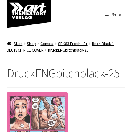
Zur
Zum
Menü
Navigation
Inhalt
springen
springen
Angebote
Start
Shop
Comics
SBK83 Erotik 18+
Bitch Black 1
Unterm
DEUTSCH NICE COVER
DruckENGbitchblack-25
Shop
öffnen
Über uns
DruckENGbitchblack-25