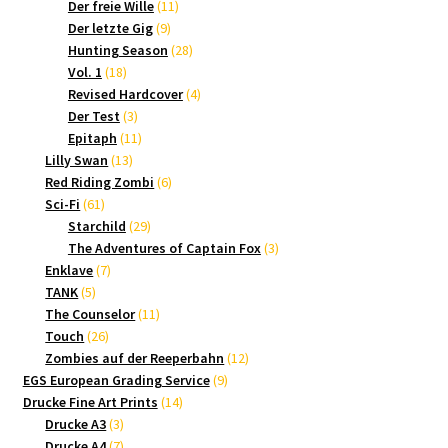
Produkte
11
Der freie Wille
11
9
Produkte
Der letzte Gig
9
Produkte
28
Hunting Season
28
18
Produkte
Vol. 1
18
Produkte
4
Revised Hardcover
4
3
Produkte
Der Test
3
Produkte
11
Epitaph
11
13
Produkte
Lilly Swan
13
Produkte
6
Red Riding Zombi
6
61
Produkte
Sci-Fi
61
Produkte
29
Starchild
29
Produkte
3
The Adventures of Captain Fox
3
7
Produkte
Enklave
7
5
Produkte
TANK
5
Produkte
11
The Counselor
11
26
Produkte
Touch
26
Produkte
12
Zombies auf der Reeperbahn
12
9
Produkte
EGS European Grading Service
9
14
Produkte
Drucke Fine Art Prints
14
3
Produkte
Drucke A3
3
Produkte
7
Drucke A4
7