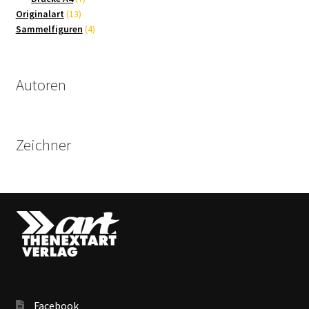
13
Produkte
Originalart
13
Produkte
4
Sammelfiguren
4
Produkte
Autoren
Zeichner
Facebook