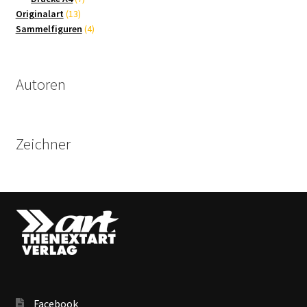
13
Produkte
Originalart
13
Produkte
4
Sammelfiguren
4
Produkte
Autoren
Zeichner
Facebook