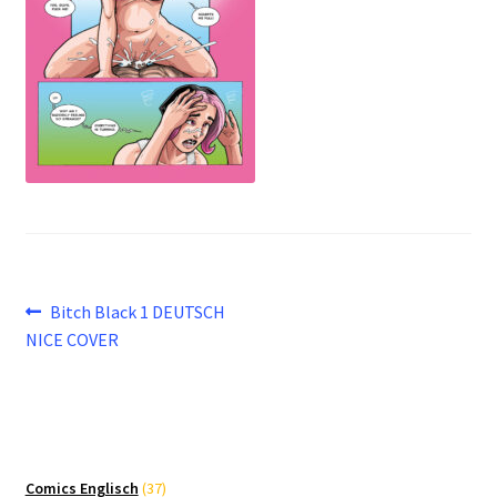
Beitragsnavigation
Vorheriger
Bitch Black 1 DEUTSCH
Beitrag:
NICE COVER
37
Comics Englisch
37