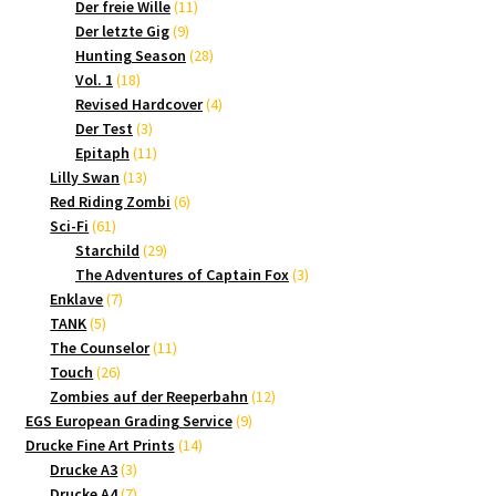
Produkte
11
Der freie Wille
11
9
Produkte
Der letzte Gig
9
Produkte
28
Hunting Season
28
18
Produkte
Vol. 1
18
Produkte
4
Revised Hardcover
4
3
Produkte
Der Test
3
Produkte
11
Epitaph
11
13
Produkte
Lilly Swan
13
Produkte
6
Red Riding Zombi
6
61
Produkte
Sci-Fi
61
Produkte
29
Starchild
29
Produkte
3
The Adventures of Captain Fox
3
7
Produkte
Enklave
7
5
Produkte
TANK
5
Produkte
11
The Counselor
11
26
Produkte
Touch
26
Produkte
12
Zombies auf der Reeperbahn
12
9
Produkte
EGS European Grading Service
9
14
Produkte
Drucke Fine Art Prints
14
3
Produkte
Drucke A3
3
Produkte
7
Drucke A4
7