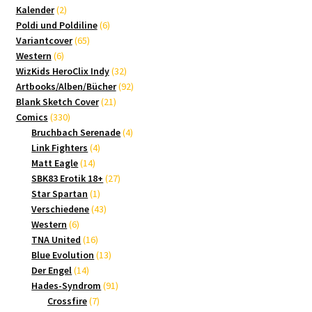
2
Produkte
Kalender
2
Produkte
6
Poldi und Poldiline
6
65
Produkte
Variantcover
65
6
Produkte
Western
6
Produkte
32
WizKids HeroClix Indy
32
Produkte
92
Artbooks/Alben/Bücher
92
21
Produkte
Blank Sketch Cover
21
330
Produkte
Comics
330
Produkte
4
Bruchbach Serenade
4
4
Produkte
Link Fighters
4
14
Produkte
Matt Eagle
14
Produkte
27
SBK83 Erotik 18+
27
1
Produkte
Star Spartan
1
Produkt
43
Verschiedene
43
6
Produkte
Western
6
Produkte
16
TNA United
16
Produkte
13
Blue Evolution
13
14
Produkte
Der Engel
14
Produkte
91
Hades-Syndrom
91
7
Produkte
Crossfire
7