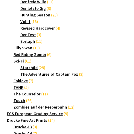
Produkte
11
Der freie Wille
11
9
Produkte
Der letzte Gig
9
Produkte
28
Hunting Season
28
18
Produkte
Vol. 1
18
Produkte
4
Revised Hardcover
4
3
Produkte
Der Test
3
Produkte
11
Epitaph
11
13
Produkte
Lilly Swan
13
Produkte
6
Red Riding Zombi
6
61
Produkte
Sci-Fi
61
Produkte
29
Starchild
29
Produkte
3
The Adventures of Captain Fox
3
7
Produkte
Enklave
7
5
Produkte
TANK
5
Produkte
11
The Counselor
11
26
Produkte
Touch
26
Produkte
12
Zombies auf der Reeperbahn
12
9
Produkte
EGS European Grading Service
9
14
Produkte
Drucke Fine Art Prints
14
3
Produkte
Drucke A3
3
Produkte
7
Drucke A4
7