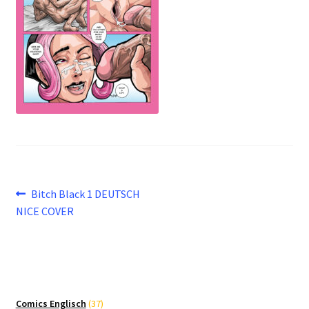
Beitragsnavigation
Vorheriger
Bitch Black 1 DEUTSCH
Beitrag:
NICE COVER
37
Comics Englisch
37