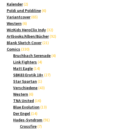
2
Produkte
Kalender
2
Produkte
6
Poldi und Poldiline
6
65
Produkte
Variantcover
65
6
Produkte
Western
6
Produkte
32
WizKids HeroClix Indy
32
Produkte
92
Artbooks/Alben/Bücher
92
21
Produkte
Blank Sketch Cover
21
330
Produkte
Comics
330
Produkte
4
Bruchbach Serenade
4
4
Produkte
Link Fighters
4
14
Produkte
Matt Eagle
14
Produkte
27
SBK83 Erotik 18+
27
1
Produkte
Star Spartan
1
Produkt
43
Verschiedene
43
6
Produkte
Western
6
Produkte
16
TNA United
16
Produkte
13
Blue Evolution
13
14
Produkte
Der Engel
14
Produkte
91
Hades-Syndrom
91
7
Produkte
Crossfire
7