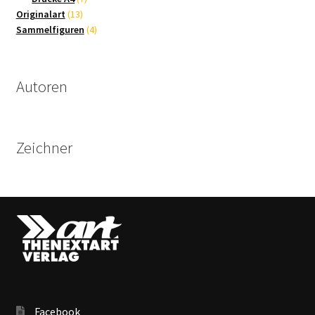
13
Produkte
Originalart
13
Produkte
4
Sammelfiguren
4
Produkte
Autoren
Zeichner
Facebook