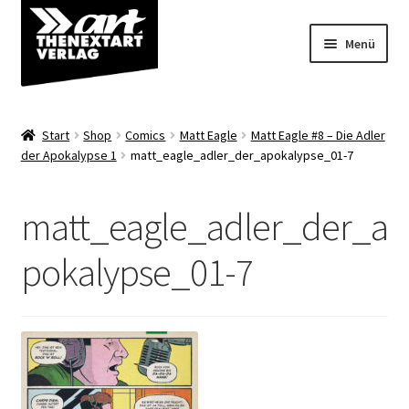
Zur
Zum
Menü
Navigation
Inhalt
springen
springen
Angebote
Start
Shop
Comics
Matt Eagle
Matt Eagle #8 – Die Adler
Unterm
der Apokalypse 1
matt_eagle_adler_der_apokalypse_01-7
Shop
öffnen
Über uns
matt_eagle_adler_der_a
pokalypse_01-7