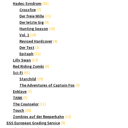
Produkte
91
Hades-Syndrom
91
7
Produkte
Crossfire
7
Produkte
11
Der freie Wille
11
9
Produkte
Der letzte Gig
9
Produkte
28
Hunting Season
28
18
Produkte
Vol. 1
18
Produkte
4
Revised Hardcover
4
3
Produkte
Der Test
3
Produkte
11
Epitaph
11
13
Produkte
Lilly Swan
13
Produkte
6
Red Riding Zombi
6
61
Produkte
Sci-Fi
61
Produkte
29
Starchild
29
Produkte
3
The Adventures of Captain Fox
3
7
Produkte
Enklave
7
5
Produkte
TANK
5
Produkte
11
The Counselor
11
26
Produkte
Touch
26
Produkte
12
Zombies auf der Reeperbahn
12
9
Produkte
EGS European Grading Service
9