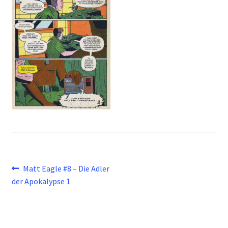
Beitragsnavigation
Vorheriger
Matt Eagle #8 – Die Adler
Beitrag:
der Apokalypse 1