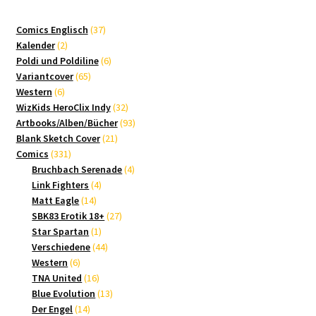
37
Comics Englisch
37
2
Produkte
Kalender
2
Produkte
6
Poldi und Poldiline
6
65
Produkte
Variantcover
65
6
Produkte
Western
6
Produkte
32
WizKids HeroClix Indy
32
Produkte
93
Artbooks/Alben/Bücher
93
21
Produkte
Blank Sketch Cover
21
331
Produkte
Comics
331
Produkte
4
Bruchbach Serenade
4
4
Produkte
Link Fighters
4
14
Produkte
Matt Eagle
14
Produkte
27
SBK83 Erotik 18+
27
1
Produkte
Star Spartan
1
Produkt
44
Verschiedene
44
6
Produkte
Western
6
Produkte
16
TNA United
16
Produkte
13
Blue Evolution
13
14
Produkte
Der Engel
14