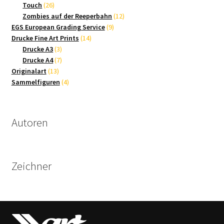
26
Produkte
Touch
26
Produkte
12
Zombies auf der Reeperbahn
12
9
Produkte
EGS European Grading Service
9
14
Produkte
Drucke Fine Art Prints
14
3
Produkte
Drucke A3
3
Produkte
7
Drucke A4
7
13
Produkte
Originalart
13
Produkte
4
Sammelfiguren
4
Produkte
Autoren
Zeichner