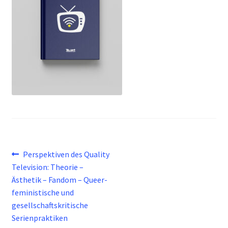
Beitragsnavigation
Vorheriger
Perspektiven des Quality
Beitrag:
Television: Theorie –
Ästhetik – Fandom – Queer-
feministische und
gesellschaftskritische
Serienpraktiken