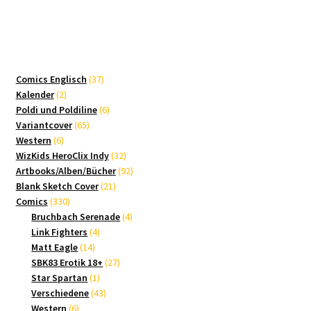
37
Comics Englisch
37
2
Produkte
Kalender
2
Produkte
6
Poldi und Poldiline
6
65
Produkte
Variantcover
65
6
Produkte
Western
6
Produkte
32
WizKids HeroClix Indy
32
Produkte
92
Artbooks/Alben/Bücher
92
21
Produkte
Blank Sketch Cover
21
330
Produkte
Comics
330
Produkte
4
Bruchbach Serenade
4
4
Produkte
Link Fighters
4
14
Produkte
Matt Eagle
14
Produkte
27
SBK83 Erotik 18+
27
1
Produkte
Star Spartan
1
Produkt
43
Verschiedene
43
6
Produkte
Western
6