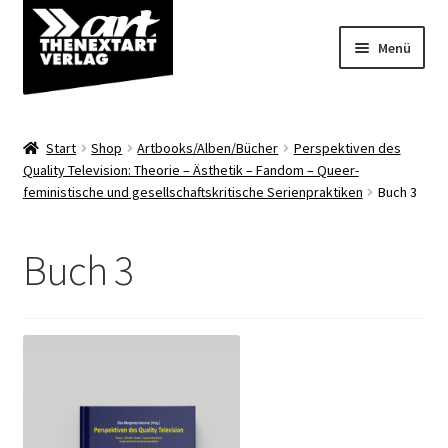
Zur
Zum
Menü
Navigation
Inhalt
springen
springen
Angebote
Start
Shop
Artbooks/Alben/Bücher
Perspektiven des
Unterm
Quality Television: Theorie – Ästhetik – Fandom – Queer-
Shop
feministische und gesellschaftskritische Serienpraktiken
Buch 3
öffnen
Über uns
Buch 3