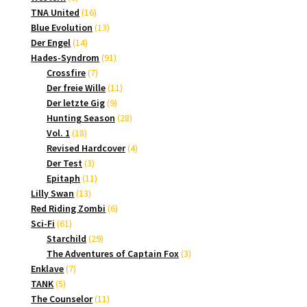
Produkte
16
TNA United
16
Produkte
13
Blue Evolution
13
14
Produkte
Der Engel
14
Produkte
91
Hades-Syndrom
91
7
Produkte
Crossfire
7
Produkte
11
Der freie Wille
11
9
Produkte
Der letzte Gig
9
Produkte
28
Hunting Season
28
18
Produkte
Vol. 1
18
Produkte
4
Revised Hardcover
4
3
Produkte
Der Test
3
Produkte
11
Epitaph
11
13
Produkte
Lilly Swan
13
Produkte
6
Red Riding Zombi
6
61
Produkte
Sci-Fi
61
Produkte
29
Starchild
29
Produkte
3
The Adventures of Captain Fox
3
7
Produkte
Enklave
7
5
Produkte
TANK
5
Produkte
11
The Counselor
11