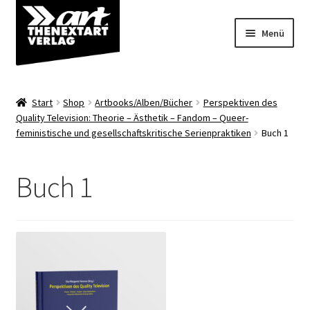
Zur
Zum
Menü
Navigation
Inhalt
springen
springen
Angebote
Start
Shop
Artbooks/Alben/Bücher
Perspektiven des
Unterm
Quality Television: Theorie – Ästhetik – Fandom – Queer-
Shop
feministische und gesellschaftskritische Serienpraktiken
Buch 1
öffnen
Über uns
Buch 1