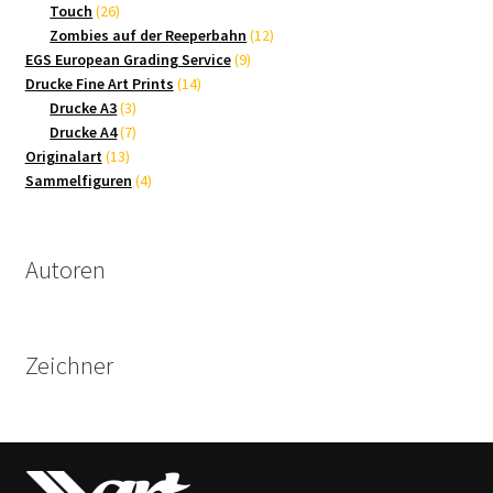
26
Produkte
Touch
26
Produkte
12
Zombies auf der Reeperbahn
12
9
Produkte
EGS European Grading Service
9
14
Produkte
Drucke Fine Art Prints
14
3
Produkte
Drucke A3
3
Produkte
7
Drucke A4
7
13
Produkte
Originalart
13
Produkte
4
Sammelfiguren
4
Produkte
Autoren
Zeichner