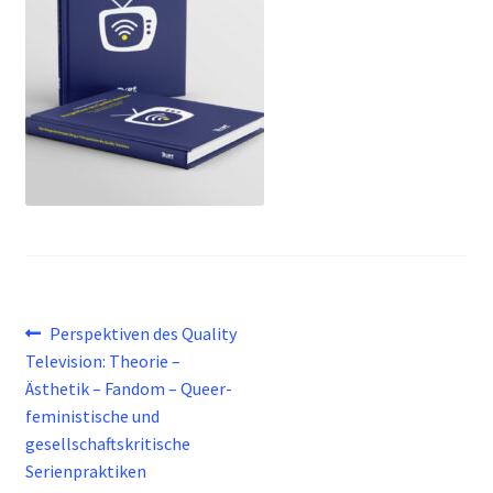
Beitragsnavigation
Vorheriger
Perspektiven des Quality
Beitrag:
Television: Theorie –
Ästhetik – Fandom – Queer-
feministische und
gesellschaftskritische
Serienpraktiken