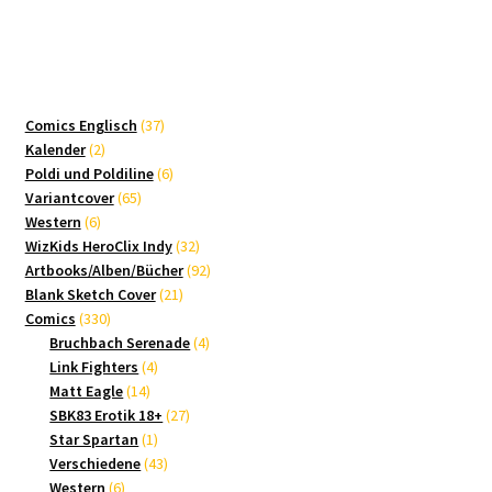
37
Comics Englisch
37
2
Produkte
Kalender
2
Produkte
6
Poldi und Poldiline
6
65
Produkte
Variantcover
65
6
Produkte
Western
6
Produkte
32
WizKids HeroClix Indy
32
Produkte
92
Artbooks/Alben/Bücher
92
21
Produkte
Blank Sketch Cover
21
330
Produkte
Comics
330
Produkte
4
Bruchbach Serenade
4
4
Produkte
Link Fighters
4
14
Produkte
Matt Eagle
14
Produkte
27
SBK83 Erotik 18+
27
1
Produkte
Star Spartan
1
Produkt
43
Verschiedene
43
6
Produkte
Western
6