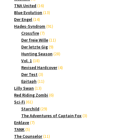
Produkte
16
TNA United
16
Produkte
13
Blue Evolution
13
14
Produkte
Der Engel
14
Produkte
91
Hades-Syndrom
91
7
Produkte
Crossfire
7
Produkte
11
Der freie Wille
11
9
Produkte
Der letzte Gig
9
Produkte
28
Hunting Season
28
18
Produkte
Vol. 1
18
Produkte
4
Revised Hardcover
4
3
Produkte
Der Test
3
Produkte
11
Epitaph
11
13
Produkte
Lilly Swan
13
Produkte
6
Red Riding Zombi
6
61
Produkte
Sci-Fi
61
Produkte
29
Starchild
29
Produkte
3
The Adventures of Captain Fox
3
7
Produkte
Enklave
7
5
Produkte
TANK
5
Produkte
11
The Counselor
11