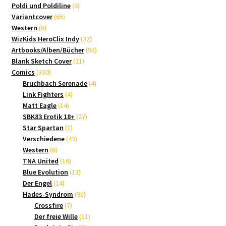
Produkte
6
Poldi und Poldiline
6
65
Produkte
Variantcover
65
6
Produkte
Western
6
Produkte
32
WizKids HeroClix Indy
32
Produkte
92
Artbooks/Alben/Bücher
92
21
Produkte
Blank Sketch Cover
21
330
Produkte
Comics
330
Produkte
4
Bruchbach Serenade
4
4
Produkte
Link Fighters
4
14
Produkte
Matt Eagle
14
Produkte
27
SBK83 Erotik 18+
27
1
Produkte
Star Spartan
1
Produkt
43
Verschiedene
43
6
Produkte
Western
6
Produkte
16
TNA United
16
Produkte
13
Blue Evolution
13
14
Produkte
Der Engel
14
Produkte
91
Hades-Syndrom
91
7
Produkte
Crossfire
7
Produkte
11
Der freie Wille
11