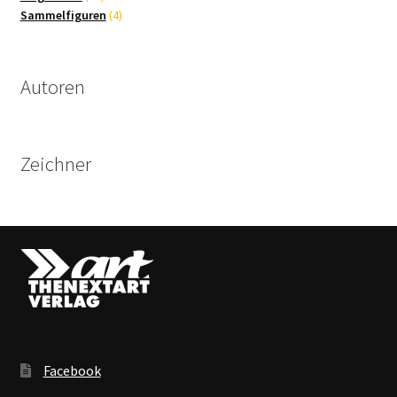
Produkte
4
Sammelfiguren
4
Produkte
Autoren
Zeichner
Facebook