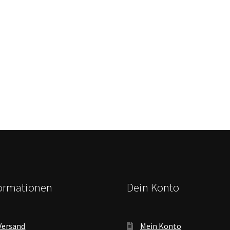
formationen
Dein Konto
Versand
Mein Konto