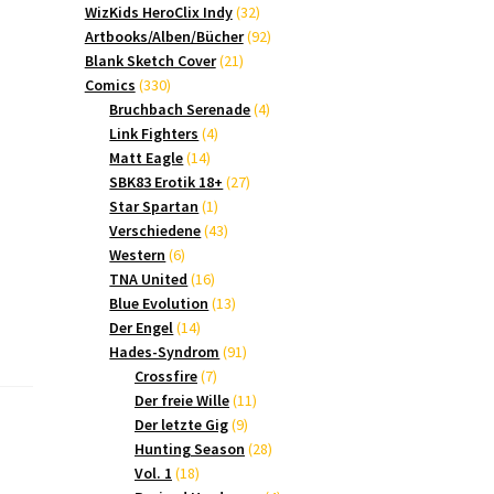
Produkte
32
WizKids HeroClix Indy
32
Produkte
92
Artbooks/Alben/Bücher
92
21
Produkte
Blank Sketch Cover
21
330
Produkte
Comics
330
Produkte
4
Bruchbach Serenade
4
4
Produkte
Link Fighters
4
14
Produkte
Matt Eagle
14
Produkte
27
SBK83 Erotik 18+
27
1
Produkte
Star Spartan
1
Produkt
43
Verschiedene
43
6
Produkte
Western
6
Produkte
16
TNA United
16
Produkte
13
Blue Evolution
13
14
Produkte
Der Engel
14
Produkte
91
Hades-Syndrom
91
7
Produkte
Crossfire
7
Produkte
11
Der freie Wille
11
9
Produkte
Der letzte Gig
9
Produkte
28
Hunting Season
28
18
Produkte
Vol. 1
18