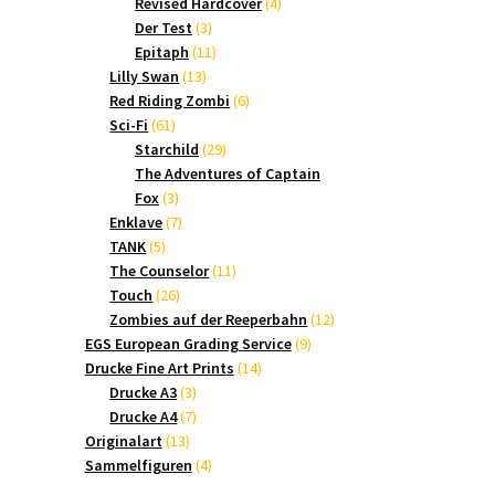
Produkte
4
Revised Hardcover
4
3
Produkte
Der Test
3
Produkte
11
Epitaph
11
13
Produkte
Lilly Swan
13
Produkte
6
Red Riding Zombi
6
61
Produkte
Sci-Fi
61
Produkte
29
Starchild
29
Produkte
The Adventures of Captain
3
Fox
3
Produkte
7
Enklave
7
5
Produkte
TANK
5
Produkte
11
The Counselor
11
26
Produkte
Touch
26
Produkte
12
Zombies auf der Reeperbahn
12
9
Produkte
EGS European Grading Service
9
14
Produkte
Drucke Fine Art Prints
14
3
Produkte
Drucke A3
3
Produkte
7
Drucke A4
7
13
Produkte
Originalart
13
Produkte
4
Sammelfiguren
4
Produkte