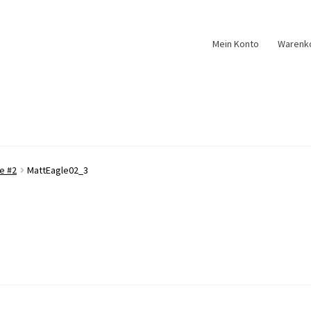
Mein Konto
Warenk
e #2
MattEagle02_3