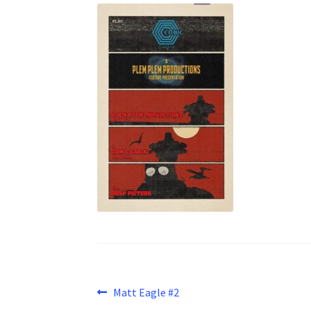
Beitragsnavigation
Vorheriger
Matt Eagle #2
Beitrag: