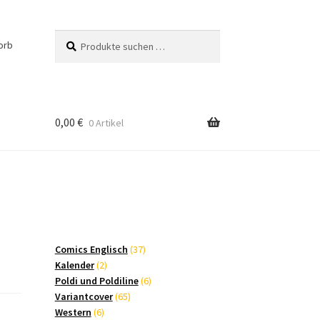
Suchen
Suchen
orb
nach:
0,00
€
0 Artikel
37
Comics Englisch
37
2
Produkte
Kalender
2
Produkte
6
Poldi und Poldiline
6
65
Produkte
Variantcover
65
6
Produkte
Western
6