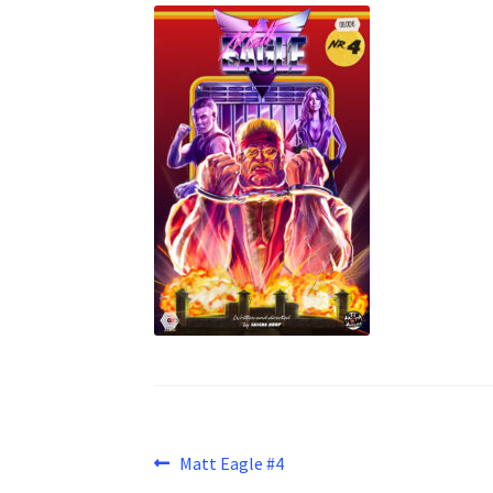
Beitragsnavigation
Vorheriger
Matt Eagle #4
Beitrag: