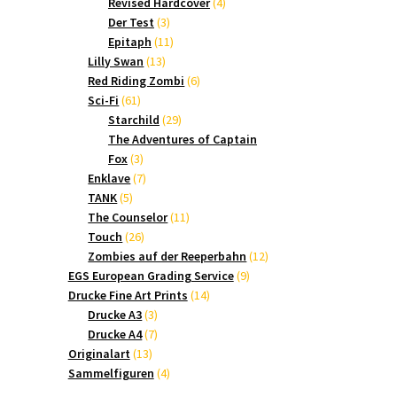
Produkte
4
Revised Hardcover
4
3
Produkte
Der Test
3
Produkte
11
Epitaph
11
13
Produkte
Lilly Swan
13
Produkte
6
Red Riding Zombi
6
61
Produkte
Sci-Fi
61
Produkte
29
Starchild
29
Produkte
The Adventures of Captain
3
Fox
3
Produkte
7
Enklave
7
5
Produkte
TANK
5
Produkte
11
The Counselor
11
26
Produkte
Touch
26
Produkte
12
Zombies auf der Reeperbahn
12
9
Produkte
EGS European Grading Service
9
14
Produkte
Drucke Fine Art Prints
14
3
Produkte
Drucke A3
3
Produkte
7
Drucke A4
7
13
Produkte
Originalart
13
Produkte
4
Sammelfiguren
4
Produkte