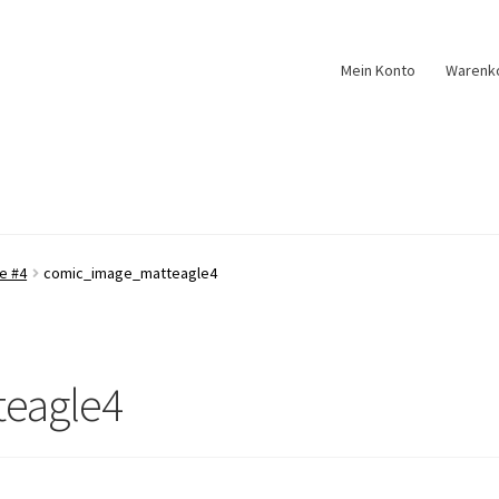
Mein Konto
Warenk
e #4
comic_image_matteagle4
eagle4