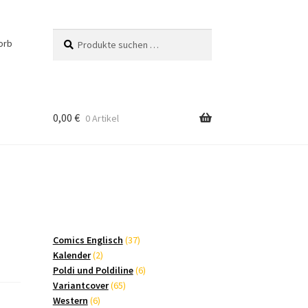
Suchen
Suchen
orb
nach:
0,00
€
0 Artikel
37
Comics Englisch
37
2
Produkte
Kalender
2
Produkte
6
Poldi und Poldiline
6
65
Produkte
Variantcover
65
6
Produkte
Western
6