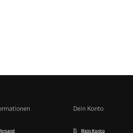
formationen
Dein Konto
Versand
Mein Konto