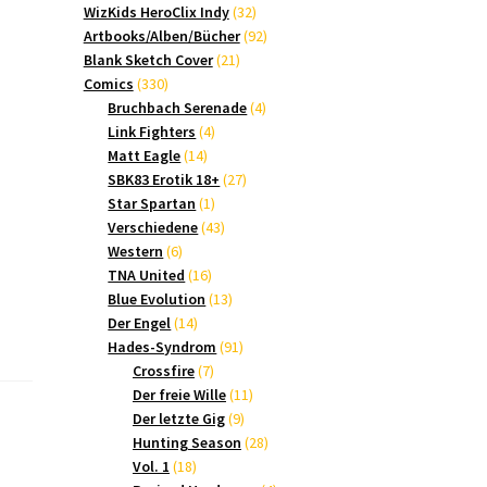
Produkte
32
WizKids HeroClix Indy
32
Produkte
92
Artbooks/Alben/Bücher
92
21
Produkte
Blank Sketch Cover
21
330
Produkte
Comics
330
Produkte
4
Bruchbach Serenade
4
4
Produkte
Link Fighters
4
14
Produkte
Matt Eagle
14
Produkte
27
SBK83 Erotik 18+
27
1
Produkte
Star Spartan
1
Produkt
43
Verschiedene
43
6
Produkte
Western
6
Produkte
16
TNA United
16
Produkte
13
Blue Evolution
13
14
Produkte
Der Engel
14
Produkte
91
Hades-Syndrom
91
7
Produkte
Crossfire
7
Produkte
11
Der freie Wille
11
9
Produkte
Der letzte Gig
9
Produkte
28
Hunting Season
28
18
Produkte
Vol. 1
18