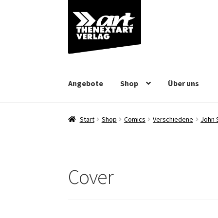
Zur
Zum
Navigation
Inhalt
springen
springen
Angebote
Shop
Über uns
Start
Shop
Comics
Verschiedene
John 
Cover