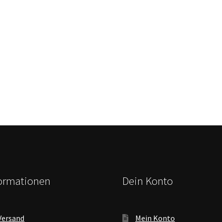
formationen
Dein Konto
Versand
Mein Konto