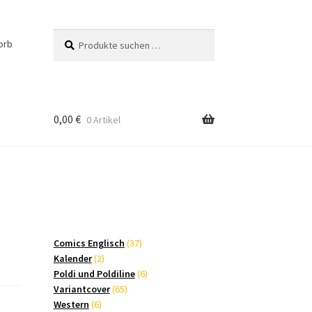
Suchen
Suchen
orb
nach:
0,00
€
0 Artikel
37
Comics Englisch
37
2
Produkte
Kalender
2
Produkte
6
Poldi und Poldiline
6
65
Produkte
Variantcover
65
6
Produkte
Western
6