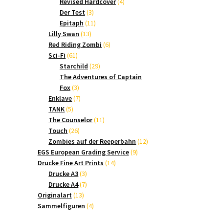
Produkte
4
Revised Hardcover
4
3
Produkte
Der Test
3
Produkte
11
Epitaph
11
13
Produkte
Lilly Swan
13
Produkte
6
Red Riding Zombi
6
61
Produkte
Sci-Fi
61
Produkte
29
Starchild
29
Produkte
The Adventures of Captain
3
Fox
3
Produkte
7
Enklave
7
5
Produkte
TANK
5
Produkte
11
The Counselor
11
26
Produkte
Touch
26
Produkte
12
Zombies auf der Reeperbahn
12
9
Produkte
EGS European Grading Service
9
14
Produkte
Drucke Fine Art Prints
14
3
Produkte
Drucke A3
3
Produkte
7
Drucke A4
7
13
Produkte
Originalart
13
Produkte
4
Sammelfiguren
4
Produkte