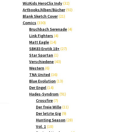
Produkte
32
WizKids HeroClix Indy
32
Produkte
92
Artbooks/Alben/Bücher
92
21
Produkte
Blank Sketch Cover
21
330
Produkte
Comics
330
Produkte
4
Bruchbach Serenade
4
4
Produkte
Link Fighters
4
14
Produkte
Matt Eagle
14
Produkte
27
SBK83 Erotik 18+
27
1
Produkte
Star Spartan
1
Produkt
43
Verschiedene
43
6
Produkte
Western
6
Produkte
16
TNA United
16
Produkte
13
Blue Evolution
13
14
Produkte
Der Engel
14
Produkte
91
Hades-Syndrom
91
7
Produkte
Crossfire
7
Produkte
11
Der freie Wille
11
9
Produkte
Der letzte Gig
9
Produkte
28
Hunting Season
28
18
Produkte
Vol. 1
18