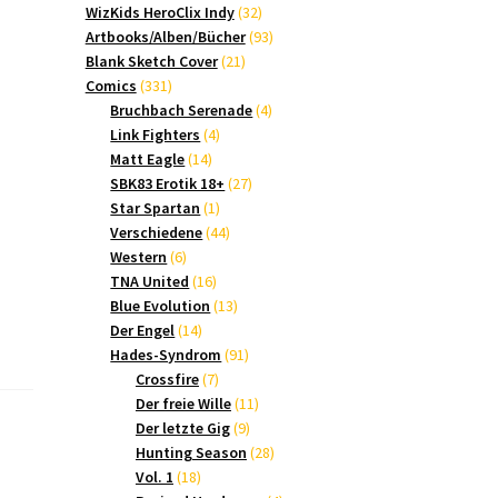
Produkte
32
WizKids HeroClix Indy
32
Produkte
93
Artbooks/Alben/Bücher
93
21
Produkte
Blank Sketch Cover
21
331
Produkte
Comics
331
Produkte
4
Bruchbach Serenade
4
4
Produkte
Link Fighters
4
14
Produkte
Matt Eagle
14
Produkte
27
SBK83 Erotik 18+
27
1
Produkte
Star Spartan
1
Produkt
44
Verschiedene
44
6
Produkte
Western
6
Produkte
16
TNA United
16
Produkte
13
Blue Evolution
13
14
Produkte
Der Engel
14
Produkte
91
Hades-Syndrom
91
7
Produkte
Crossfire
7
Produkte
11
Der freie Wille
11
9
Produkte
Der letzte Gig
9
Produkte
28
Hunting Season
28
18
Produkte
Vol. 1
18