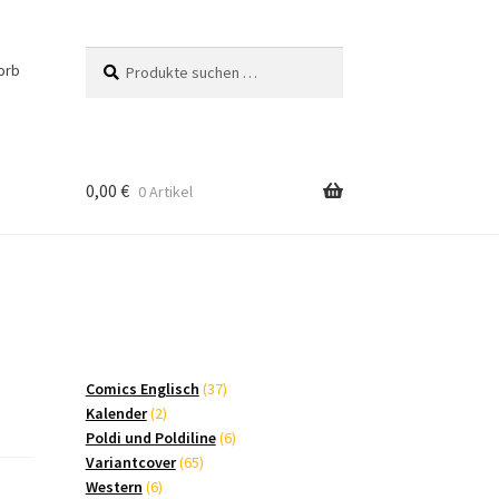
Suchen
Suchen
orb
nach:
0,00
€
0 Artikel
37
Comics Englisch
37
2
Produkte
Kalender
2
Produkte
6
Poldi und Poldiline
6
65
Produkte
Variantcover
65
6
Produkte
Western
6