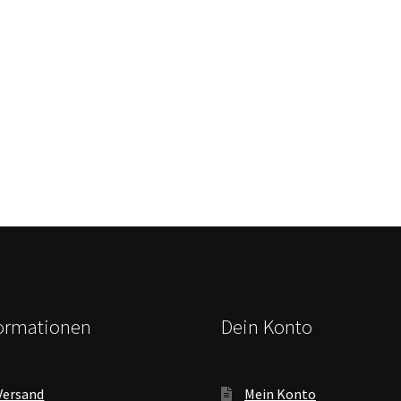
formationen
Dein Konto
Versand
Mein Konto