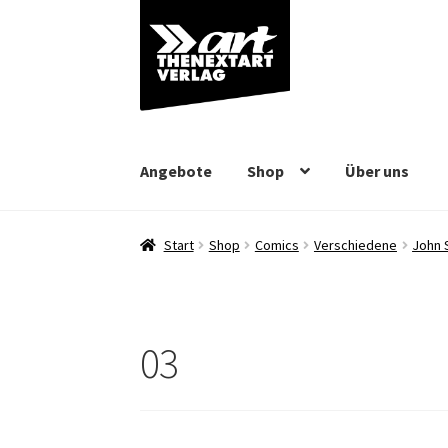
Zur
Zum
Navigation
Inhalt
springen
springen
Angebote
Shop
Über uns
Start
Shop
Comics
Verschiedene
John 
03