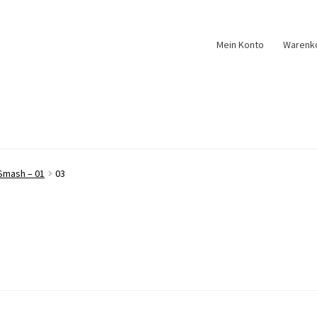
Mein Konto
Warenk
Smash – 01
03