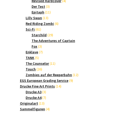
Produkte
4
Revised Hardcover
4
3
Produkte
Der Test
3
Produkte
11
Epitaph
11
13
Produkte
Lilly Swan
13
Produkte
6
Red Riding Zombi
6
61
Produkte
Sci-Fi
61
Produkte
29
Starchild
29
Produkte
The Adventures of Captain
3
Fox
3
Produkte
7
Enklave
7
5
Produkte
TANK
5
Produkte
11
The Counselor
11
26
Produkte
Touch
26
Produkte
12
Zombies auf der Reeperbahn
12
9
Produkte
EGS European Grading Service
9
14
Produkte
Drucke Fine Art Prints
14
3
Produkte
Drucke A3
3
Produkte
7
Drucke A4
7
13
Produkte
Originalart
13
Produkte
4
Sammelfiguren
4
Produkte