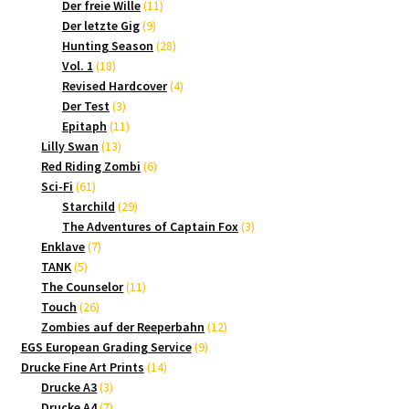
Produkte
11
Der freie Wille
11
9
Produkte
Der letzte Gig
9
Produkte
28
Hunting Season
28
18
Produkte
Vol. 1
18
Produkte
4
Revised Hardcover
4
3
Produkte
Der Test
3
Produkte
11
Epitaph
11
13
Produkte
Lilly Swan
13
Produkte
6
Red Riding Zombi
6
61
Produkte
Sci-Fi
61
Produkte
29
Starchild
29
Produkte
3
The Adventures of Captain Fox
3
7
Produkte
Enklave
7
5
Produkte
TANK
5
Produkte
11
The Counselor
11
26
Produkte
Touch
26
Produkte
12
Zombies auf der Reeperbahn
12
9
Produkte
EGS European Grading Service
9
14
Produkte
Drucke Fine Art Prints
14
3
Produkte
Drucke A3
3
Produkte
7
Drucke A4
7