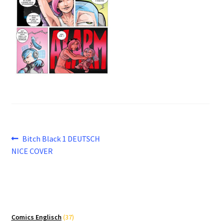
Beitragsnavigation
Vorheriger
Bitch Black 1 DEUTSCH
Beitrag:
NICE COVER
37
Comics Englisch
37