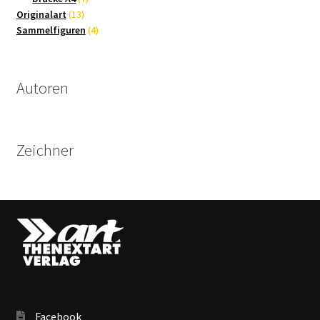
13
Produkte
Originalart
13
Produkte
4
Sammelfiguren
4
Produkte
Autoren
Zeichner
Facebook