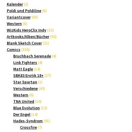
2
Produkte
Kalender
2
Produkte
6
Poldi und Poldiline
6
65
Produkte
Variantcover
65
6
Produkte
Western
6
Produkte
32
WizKids HeroClix Indy
32
Produkte
92
Artbooks/Alben/Bücher
92
21
Produkte
Blank Sketch Cover
21
330
Produkte
Comics
330
Produkte
4
Bruchbach Serenade
4
4
Produkte
Link Fighters
4
14
Produkte
Matt Eagle
14
Produkte
27
SBK83 Erotik 18+
27
1
Produkte
Star Spartan
1
Produkt
43
Verschiedene
43
6
Produkte
Western
6
Produkte
16
TNA United
16
Produkte
13
Blue Evolution
13
14
Produkte
Der Engel
14
Produkte
91
Hades-Syndrom
91
7
Produkte
Crossfire
7