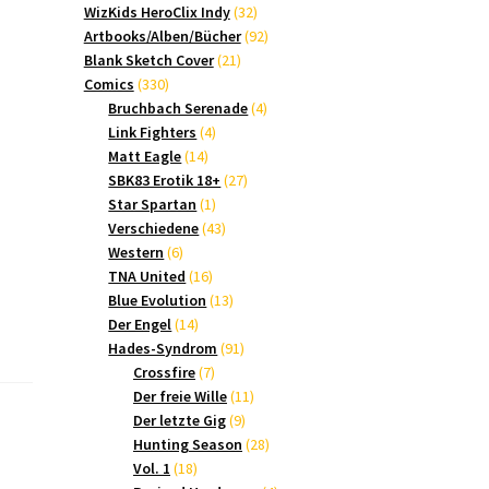
Produkte
32
WizKids HeroClix Indy
32
Produkte
92
Artbooks/Alben/Bücher
92
21
Produkte
Blank Sketch Cover
21
330
Produkte
Comics
330
Produkte
4
Bruchbach Serenade
4
4
Produkte
Link Fighters
4
14
Produkte
Matt Eagle
14
Produkte
27
SBK83 Erotik 18+
27
1
Produkte
Star Spartan
1
Produkt
43
Verschiedene
43
6
Produkte
Western
6
Produkte
16
TNA United
16
Produkte
13
Blue Evolution
13
14
Produkte
Der Engel
14
Produkte
91
Hades-Syndrom
91
7
Produkte
Crossfire
7
Produkte
11
Der freie Wille
11
9
Produkte
Der letzte Gig
9
Produkte
28
Hunting Season
28
18
Produkte
Vol. 1
18