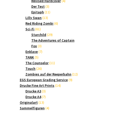
Produkte
4
Revised Hardcover
4
3
Produkte
Der Test
3
Produkte
11
Epitaph
11
13
Produkte
Lilly Swan
13
Produkte
6
Red Riding Zombi
6
61
Produkte
Sci-Fi
61
Produkte
29
Starchild
29
Produkte
The Adventures of Captain
3
Fox
3
Produkte
7
Enklave
7
5
Produkte
TANK
5
Produkte
11
The Counselor
11
26
Produkte
Touch
26
Produkte
12
Zombies auf der Reeperbahn
12
9
Produkte
EGS European Grading Service
9
14
Produkte
Drucke Fine Art Prints
14
3
Produkte
Drucke A3
3
Produkte
7
Drucke A4
7
13
Produkte
Originalart
13
Produkte
4
Sammelfiguren
4
Produkte