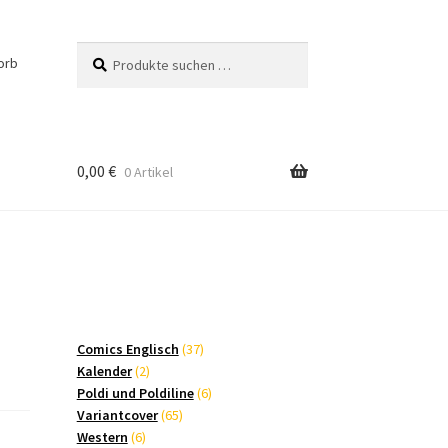
Suchen
Suchen
orb
nach:
0,00
€
0 Artikel
37
Comics Englisch
37
2
Produkte
Kalender
2
Produkte
6
Poldi und Poldiline
6
65
Produkte
Variantcover
65
6
Produkte
Western
6