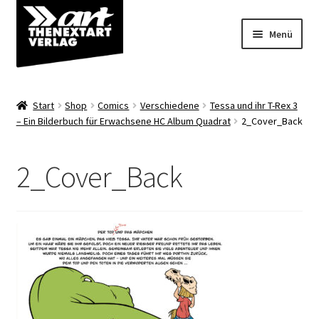
Zur
Zum
Menü
Navigation
Inhalt
springen
springen
Angebote
Start
Shop
Comics
Verschiedene
Tessa und ihr T-Rex 3
Unterm
– Ein Bilderbuch für Erwachsene HC Album Quadrat
2_Cover_Back
Shop
öffnen
Über uns
2_Cover_Back