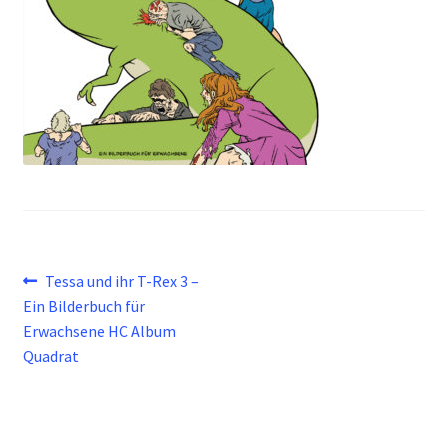
Beitragsnavigation
Vorheriger
Tessa und ihr T-Rex 3 –
Beitrag:
Ein Bilderbuch für
Erwachsene HC Album
Quadrat