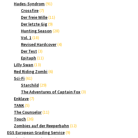
Produkte
91
Hades-Syndrom
91
7
Produkte
Crossfire
7
Produkte
11
Der freie Wille
11
9
Produkte
Der letzte Gig
9
Produkte
28
Hunting Season
28
18
Produkte
Vol. 1
18
Produkte
4
Revised Hardcover
4
3
Produkte
Der Test
3
Produkte
11
Epitaph
11
13
Produkte
Lilly Swan
13
Produkte
6
Red Riding Zombi
6
61
Produkte
Sci-Fi
61
Produkte
29
Starchild
29
Produkte
3
The Adventures of Captain Fox
3
7
Produkte
Enklave
7
5
Produkte
TANK
5
Produkte
11
The Counselor
11
26
Produkte
Touch
26
Produkte
12
Zombies auf der Reeperbahn
12
9
Produkte
EGS European Grading Service
9