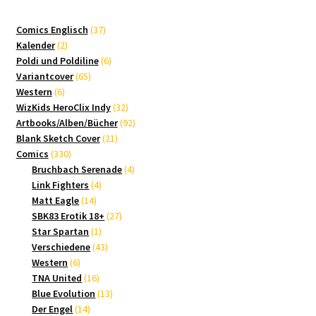
37
Comics Englisch
37
2
Produkte
Kalender
2
Produkte
6
Poldi und Poldiline
6
65
Produkte
Variantcover
65
6
Produkte
Western
6
Produkte
32
WizKids HeroClix Indy
32
Produkte
92
Artbooks/Alben/Bücher
92
21
Produkte
Blank Sketch Cover
21
330
Produkte
Comics
330
Produkte
4
Bruchbach Serenade
4
4
Produkte
Link Fighters
4
14
Produkte
Matt Eagle
14
Produkte
27
SBK83 Erotik 18+
27
1
Produkte
Star Spartan
1
Produkt
43
Verschiedene
43
6
Produkte
Western
6
Produkte
16
TNA United
16
Produkte
13
Blue Evolution
13
14
Produkte
Der Engel
14