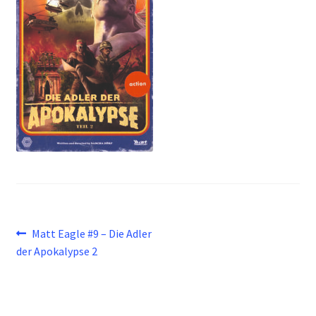
Beitragsnavigation
Vorheriger
Matt Eagle #9 – Die Adler
Beitrag:
der Apokalypse 2