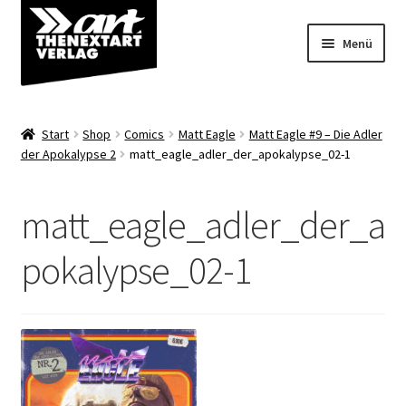
Zur
Zum
Menü
Navigation
Inhalt
springen
springen
Angebote
Start
Shop
Comics
Matt Eagle
Matt Eagle #9 – Die Adler
Unterm
der Apokalypse 2
matt_eagle_adler_der_apokalypse_02-1
Shop
öffnen
Über uns
matt_eagle_adler_der_a
pokalypse_02-1