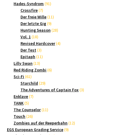
Produkte
91
Hades-Syndrom
91
7
Produkte
Crossfire
7
Produkte
11
Der freie Wille
11
9
Produkte
Der letzte Gig
9
Produkte
28
Hunting Season
28
18
Produkte
Vol. 1
18
Produkte
4
Revised Hardcover
4
3
Produkte
Der Test
3
Produkte
11
Epitaph
11
13
Produkte
Lilly Swan
13
Produkte
6
Red Riding Zombi
6
61
Produkte
Sci-Fi
61
Produkte
29
Starchild
29
Produkte
3
The Adventures of Captain Fox
3
7
Produkte
Enklave
7
5
Produkte
TANK
5
Produkte
11
The Counselor
11
26
Produkte
Touch
26
Produkte
12
Zombies auf der Reeperbahn
12
9
Produkte
EGS European Grading Service
9