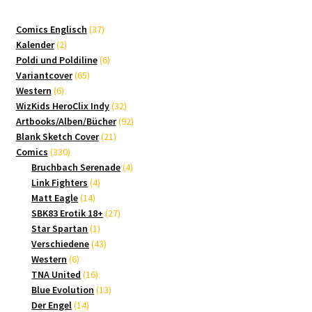
37
Comics Englisch
37
2
Produkte
Kalender
2
Produkte
6
Poldi und Poldiline
6
65
Produkte
Variantcover
65
6
Produkte
Western
6
Produkte
32
WizKids HeroClix Indy
32
Produkte
92
Artbooks/Alben/Bücher
92
21
Produkte
Blank Sketch Cover
21
330
Produkte
Comics
330
Produkte
4
Bruchbach Serenade
4
4
Produkte
Link Fighters
4
14
Produkte
Matt Eagle
14
Produkte
27
SBK83 Erotik 18+
27
1
Produkte
Star Spartan
1
Produkt
43
Verschiedene
43
6
Produkte
Western
6
Produkte
16
TNA United
16
Produkte
13
Blue Evolution
13
14
Produkte
Der Engel
14