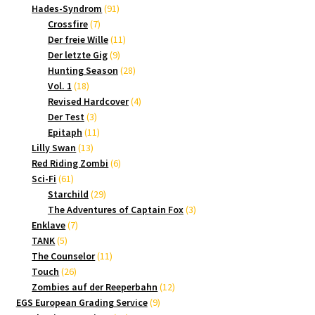
Produkte
91
Hades-Syndrom
91
7
Produkte
Crossfire
7
Produkte
11
Der freie Wille
11
9
Produkte
Der letzte Gig
9
Produkte
28
Hunting Season
28
18
Produkte
Vol. 1
18
Produkte
4
Revised Hardcover
4
3
Produkte
Der Test
3
Produkte
11
Epitaph
11
13
Produkte
Lilly Swan
13
Produkte
6
Red Riding Zombi
6
61
Produkte
Sci-Fi
61
Produkte
29
Starchild
29
Produkte
3
The Adventures of Captain Fox
3
7
Produkte
Enklave
7
5
Produkte
TANK
5
Produkte
11
The Counselor
11
26
Produkte
Touch
26
Produkte
12
Zombies auf der Reeperbahn
12
9
Produkte
EGS European Grading Service
9