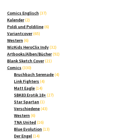
37
Comics Englisch
37
2
Produkte
Kalender
2
Produkte
6
Poldi und Poldiline
6
65
Produkte
Variantcover
65
6
Produkte
Western
6
Produkte
32
WizKids HeroClix Indy
32
Produkte
92
Artbooks/Alben/Bücher
92
21
Produkte
Blank Sketch Cover
21
330
Produkte
Comics
330
Produkte
4
Bruchbach Serenade
4
4
Produkte
Link Fighters
4
14
Produkte
Matt Eagle
14
Produkte
27
SBK83 Erotik 18+
27
1
Produkte
Star Spartan
1
Produkt
43
Verschiedene
43
6
Produkte
Western
6
Produkte
16
TNA United
16
Produkte
13
Blue Evolution
13
14
Produkte
Der Engel
14