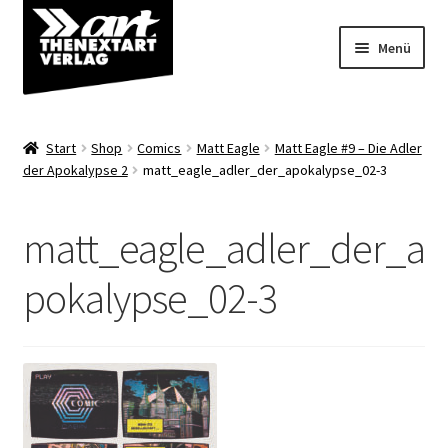
Zur
Zum
Menü
Navigation
Inhalt
springen
springen
Angebote
Start
Shop
Comics
Matt Eagle
Matt Eagle #9 – Die Adler
Unterm
der Apokalypse 2
matt_eagle_adler_der_apokalypse_02-3
Shop
öffnen
Über uns
matt_eagle_adler_der_a
pokalypse_02-3