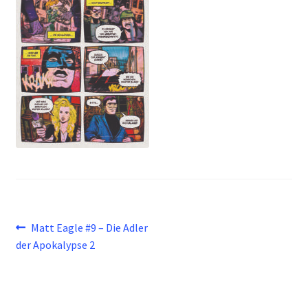
Beitragsnavigation
Vorheriger
Matt Eagle #9 – Die Adler
Beitrag:
der Apokalypse 2