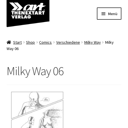
Zur
Zum
Menü
Navigation
Inhalt
springen
springen
Angebote
Start
Shop
Comics
Verschiedene
Milky Way
Milky
Unterm
Way 06
Shop
öffnen
Über uns
Milky Way 06