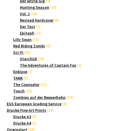
9
Produkte
Der letzte Gig
9
Produkte
28
Hunting Season
28
18
Produkte
Vol. 1
18
Produkte
4
Revised Hardcover
4
3
Produkte
Der Test
3
Produkte
11
Epitaph
11
13
Produkte
Lilly Swan
13
Produkte
6
Red Riding Zombi
6
61
Produkte
Sci-Fi
61
Produkte
29
Starchild
29
Produkte
3
The Adventures of Captain Fox
3
7
Produkte
Enklave
7
5
Produkte
TANK
5
Produkte
11
The Counselor
11
26
Produkte
Touch
26
Produkte
12
Zombies auf der Reeperbahn
12
9
Produkte
EGS European Grading Service
9
14
Produkte
Drucke Fine Art Prints
14
3
Produkte
Drucke A3
3
Produkte
7
Drucke A4
7
13
Produkte
Originalart
13