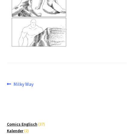
Beitragsnavigation
Vorheriger
Milky Way
Beitrag:
37
Comics Englisch
37
2
Produkte
Kalender
2