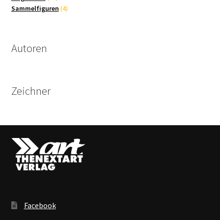
Produkte
4
Sammelfiguren
4
Produkte
Autoren
Zeichner
Facebook