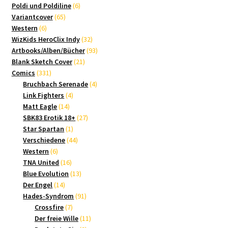
Produkte
6
Poldi und Poldiline
6
65
Produkte
Variantcover
65
6
Produkte
Western
6
Produkte
32
WizKids HeroClix Indy
32
Produkte
93
Artbooks/Alben/Bücher
93
21
Produkte
Blank Sketch Cover
21
331
Produkte
Comics
331
Produkte
4
Bruchbach Serenade
4
4
Produkte
Link Fighters
4
14
Produkte
Matt Eagle
14
Produkte
27
SBK83 Erotik 18+
27
1
Produkte
Star Spartan
1
Produkt
44
Verschiedene
44
6
Produkte
Western
6
Produkte
16
TNA United
16
Produkte
13
Blue Evolution
13
14
Produkte
Der Engel
14
Produkte
91
Hades-Syndrom
91
7
Produkte
Crossfire
7
Produkte
11
Der freie Wille
11