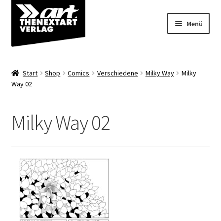
Zur
Zum
Menü
Navigation
Inhalt
springen
springen
Angebote
Start
Shop
Comics
Verschiedene
Milky Way
Milky
Unterm
Way 02
Shop
öffnen
Über uns
Milky Way 02