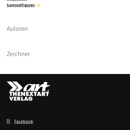
Produkte
4
Sammelfiguren
4
Produkte
Autoren
Zeichner
Facebook