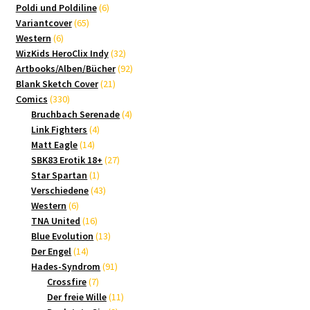
Produkte
6
Poldi und Poldiline
6
65
Produkte
Variantcover
65
6
Produkte
Western
6
Produkte
32
WizKids HeroClix Indy
32
Produkte
92
Artbooks/Alben/Bücher
92
21
Produkte
Blank Sketch Cover
21
330
Produkte
Comics
330
Produkte
4
Bruchbach Serenade
4
4
Produkte
Link Fighters
4
14
Produkte
Matt Eagle
14
Produkte
27
SBK83 Erotik 18+
27
1
Produkte
Star Spartan
1
Produkt
43
Verschiedene
43
6
Produkte
Western
6
Produkte
16
TNA United
16
Produkte
13
Blue Evolution
13
14
Produkte
Der Engel
14
Produkte
91
Hades-Syndrom
91
7
Produkte
Crossfire
7
Produkte
11
Der freie Wille
11