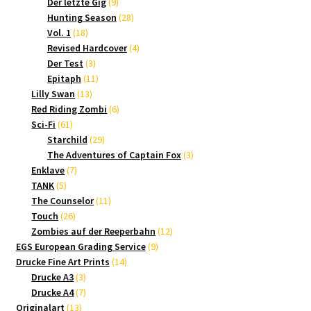
9
Produkte
Der letzte Gig
9
Produkte
28
Hunting Season
28
18
Produkte
Vol. 1
18
Produkte
4
Revised Hardcover
4
3
Produkte
Der Test
3
Produkte
11
Epitaph
11
13
Produkte
Lilly Swan
13
Produkte
6
Red Riding Zombi
6
61
Produkte
Sci-Fi
61
Produkte
29
Starchild
29
Produkte
3
The Adventures of Captain Fox
3
7
Produkte
Enklave
7
5
Produkte
TANK
5
Produkte
11
The Counselor
11
26
Produkte
Touch
26
Produkte
12
Zombies auf der Reeperbahn
12
9
Produkte
EGS European Grading Service
9
14
Produkte
Drucke Fine Art Prints
14
3
Produkte
Drucke A3
3
Produkte
7
Drucke A4
7
13
Produkte
Originalart
13