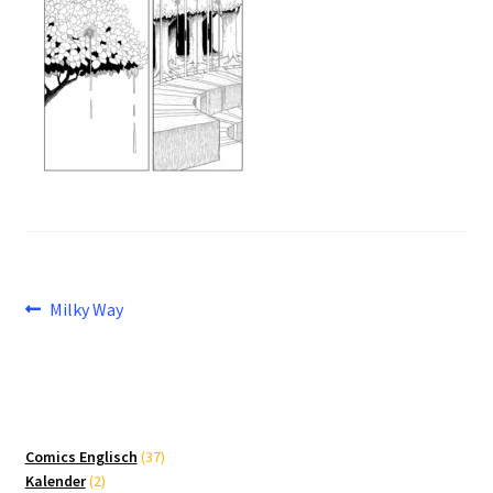
Beitragsnavigation
Vorheriger
Milky Way
Beitrag:
37
Comics Englisch
37
2
Produkte
Kalender
2