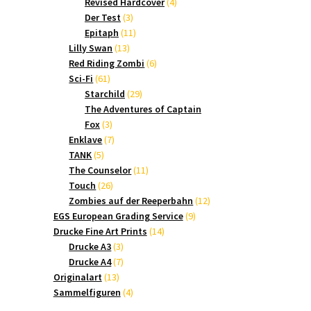
Produkte
4
Revised Hardcover
4
3
Produkte
Der Test
3
Produkte
11
Epitaph
11
13
Produkte
Lilly Swan
13
Produkte
6
Red Riding Zombi
6
61
Produkte
Sci-Fi
61
Produkte
29
Starchild
29
Produkte
The Adventures of Captain
3
Fox
3
Produkte
7
Enklave
7
5
Produkte
TANK
5
Produkte
11
The Counselor
11
26
Produkte
Touch
26
Produkte
12
Zombies auf der Reeperbahn
12
9
Produkte
EGS European Grading Service
9
14
Produkte
Drucke Fine Art Prints
14
3
Produkte
Drucke A3
3
Produkte
7
Drucke A4
7
13
Produkte
Originalart
13
Produkte
4
Sammelfiguren
4
Produkte