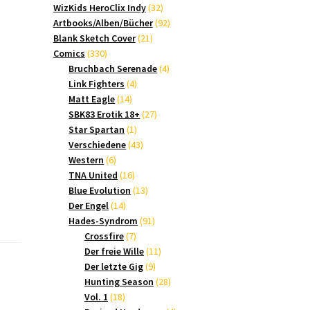
Produkte
32
WizKids HeroClix Indy
32
Produkte
92
Artbooks/Alben/Bücher
92
21
Produkte
Blank Sketch Cover
21
330
Produkte
Comics
330
Produkte
4
Bruchbach Serenade
4
4
Produkte
Link Fighters
4
14
Produkte
Matt Eagle
14
Produkte
27
SBK83 Erotik 18+
27
1
Produkte
Star Spartan
1
Produkt
43
Verschiedene
43
6
Produkte
Western
6
Produkte
16
TNA United
16
Produkte
13
Blue Evolution
13
14
Produkte
Der Engel
14
Produkte
91
Hades-Syndrom
91
7
Produkte
Crossfire
7
Produkte
11
Der freie Wille
11
9
Produkte
Der letzte Gig
9
Produkte
28
Hunting Season
28
18
Produkte
Vol. 1
18