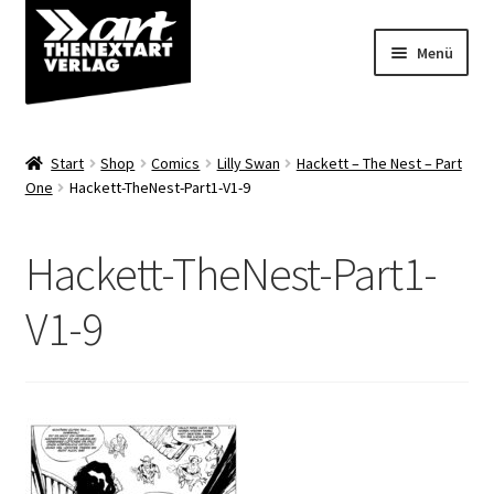
Zur
Zum
Menü
Navigation
Inhalt
springen
springen
Angebote
Start
Shop
Comics
Lilly Swan
Hackett – The Nest – Part
Unterm
One
Hackett-TheNest-Part1-V1-9
Shop
öffnen
Über uns
Hackett-TheNest-Part1-
V1-9