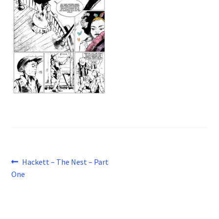
Beitragsnavigation
Vorheriger
Hackett – The Nest – Part
Beitrag:
One