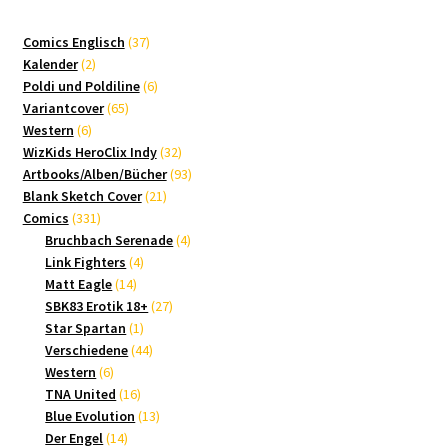
37
Comics Englisch
37
2
Produkte
Kalender
2
Produkte
6
Poldi und Poldiline
6
65
Produkte
Variantcover
65
6
Produkte
Western
6
Produkte
32
WizKids HeroClix Indy
32
Produkte
93
Artbooks/Alben/Bücher
93
21
Produkte
Blank Sketch Cover
21
331
Produkte
Comics
331
Produkte
4
Bruchbach Serenade
4
4
Produkte
Link Fighters
4
14
Produkte
Matt Eagle
14
Produkte
27
SBK83 Erotik 18+
27
1
Produkte
Star Spartan
1
Produkt
44
Verschiedene
44
6
Produkte
Western
6
Produkte
16
TNA United
16
Produkte
13
Blue Evolution
13
14
Produkte
Der Engel
14