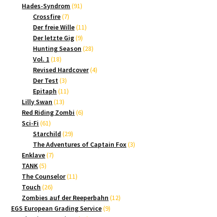
Produkte
91
Hades-Syndrom
91
7
Produkte
Crossfire
7
Produkte
11
Der freie Wille
11
9
Produkte
Der letzte Gig
9
Produkte
28
Hunting Season
28
18
Produkte
Vol. 1
18
Produkte
4
Revised Hardcover
4
3
Produkte
Der Test
3
Produkte
11
Epitaph
11
13
Produkte
Lilly Swan
13
Produkte
6
Red Riding Zombi
6
61
Produkte
Sci-Fi
61
Produkte
29
Starchild
29
Produkte
3
The Adventures of Captain Fox
3
7
Produkte
Enklave
7
5
Produkte
TANK
5
Produkte
11
The Counselor
11
26
Produkte
Touch
26
Produkte
12
Zombies auf der Reeperbahn
12
9
Produkte
EGS European Grading Service
9