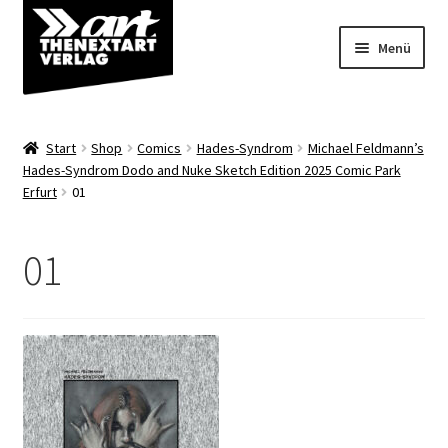
Zur
Zum
Menü
Navigation
Inhalt
springen
springen
Angebote
Start
Shop
Comics
Hades-Syndrom
Michael Feldmann’s
Unterm
Hades-Syndrom Dodo and Nuke Sketch Edition 2025 Comic Park
Shop
Erfurt
01
öffnen
Über uns
01