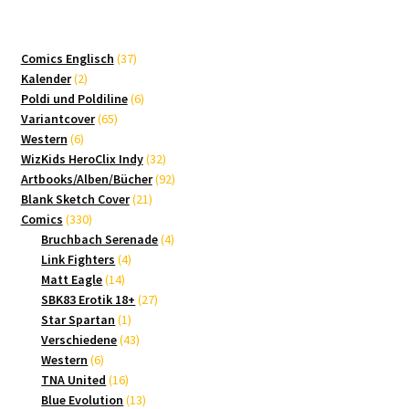
37
Comics Englisch
37
2
Produkte
Kalender
2
Produkte
6
Poldi und Poldiline
6
65
Produkte
Variantcover
65
6
Produkte
Western
6
Produkte
32
WizKids HeroClix Indy
32
Produkte
92
Artbooks/Alben/Bücher
92
21
Produkte
Blank Sketch Cover
21
330
Produkte
Comics
330
Produkte
4
Bruchbach Serenade
4
4
Produkte
Link Fighters
4
14
Produkte
Matt Eagle
14
Produkte
27
SBK83 Erotik 18+
27
1
Produkte
Star Spartan
1
Produkt
43
Verschiedene
43
6
Produkte
Western
6
Produkte
16
TNA United
16
Produkte
13
Blue Evolution
13