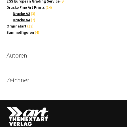
9
Produkte
EGS European Grading Service
9
14
Produkte
Drucke Fine Art Prints
14
3
Produkte
Drucke A3
3
Produkte
7
Drucke A4
7
13
Produkte
Originalart
13
Produkte
4
Sammelfiguren
4
Produkte
Autoren
Zeichner