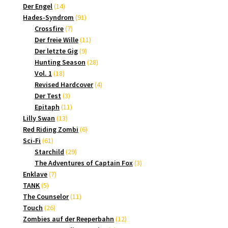
14
Produkte
Der Engel
14
Produkte
91
Hades-Syndrom
91
7
Produkte
Crossfire
7
Produkte
11
Der freie Wille
11
9
Produkte
Der letzte Gig
9
Produkte
28
Hunting Season
28
18
Produkte
Vol. 1
18
Produkte
4
Revised Hardcover
4
3
Produkte
Der Test
3
Produkte
11
Epitaph
11
13
Produkte
Lilly Swan
13
Produkte
6
Red Riding Zombi
6
61
Produkte
Sci-Fi
61
Produkte
29
Starchild
29
Produkte
3
The Adventures of Captain Fox
3
7
Produkte
Enklave
7
5
Produkte
TANK
5
Produkte
11
The Counselor
11
26
Produkte
Touch
26
Produkte
12
Zombies auf der Reeperbahn
12