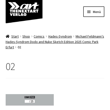
Zur
Zum
Menü
Navigation
Inhalt
springen
springen
Angebote
Start
Shop
Comics
Hades-Syndrom
Michael Feldmann’s
Unterm
Hades-Syndrom Dodo and Nuke Sketch Edition 2025 Comic Park
Shop
Erfurt
02
öffnen
Über uns
02