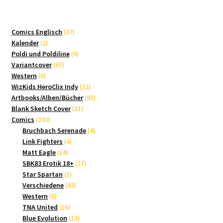
37
Comics Englisch
37
2
Produkte
Kalender
2
Produkte
6
Poldi und Poldiline
6
65
Produkte
Variantcover
65
6
Produkte
Western
6
Produkte
32
WizKids HeroClix Indy
32
Produkte
92
Artbooks/Alben/Bücher
92
21
Produkte
Blank Sketch Cover
21
330
Produkte
Comics
330
Produkte
4
Bruchbach Serenade
4
4
Produkte
Link Fighters
4
14
Produkte
Matt Eagle
14
Produkte
27
SBK83 Erotik 18+
27
1
Produkte
Star Spartan
1
Produkt
43
Verschiedene
43
6
Produkte
Western
6
Produkte
16
TNA United
16
Produkte
13
Blue Evolution
13