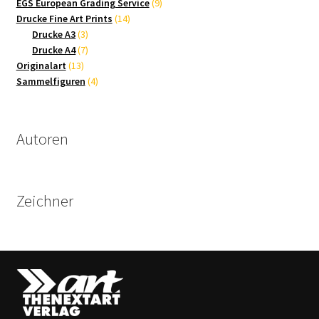
9
Produkte
EGS European Grading Service
9
14
Produkte
Drucke Fine Art Prints
14
3
Produkte
Drucke A3
3
Produkte
7
Drucke A4
7
13
Produkte
Originalart
13
Produkte
4
Sammelfiguren
4
Produkte
Autoren
Zeichner