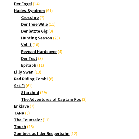
14
Produkte
Der Engel
14
Produkte
91
Hades-Syndrom
91
7
Produkte
Crossfire
7
Produkte
11
Der freie Wille
11
9
Produkte
Der letzte Gig
9
Produkte
28
Hunting Season
28
18
Produkte
Vol. 1
18
Produkte
4
Revised Hardcover
4
3
Produkte
Der Test
3
Produkte
11
Epitaph
11
13
Produkte
Lilly Swan
13
Produkte
6
Red Riding Zombi
6
61
Produkte
Sci-Fi
61
Produkte
29
Starchild
29
Produkte
3
The Adventures of Captain Fox
3
7
Produkte
Enklave
7
5
Produkte
TANK
5
Produkte
11
The Counselor
11
26
Produkte
Touch
26
Produkte
12
Zombies auf der Reeperbahn
12