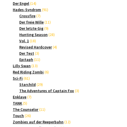
14
Produkte
Der Engel
14
Produkte
91
Hades-Syndrom
91
7
Produkte
Crossfire
7
Produkte
11
Der freie Wille
11
9
Produkte
Der letzte Gig
9
Produkte
28
Hunting Season
28
18
Produkte
Vol. 1
18
Produkte
4
Revised Hardcover
4
3
Produkte
Der Test
3
Produkte
11
Epitaph
11
13
Produkte
Lilly Swan
13
Produkte
6
Red Riding Zombi
6
61
Produkte
Sci-Fi
61
Produkte
29
Starchild
29
Produkte
3
The Adventures of Captain Fox
3
7
Produkte
Enklave
7
5
Produkte
TANK
5
Produkte
11
The Counselor
11
26
Produkte
Touch
26
Produkte
12
Zombies auf der Reeperbahn
12