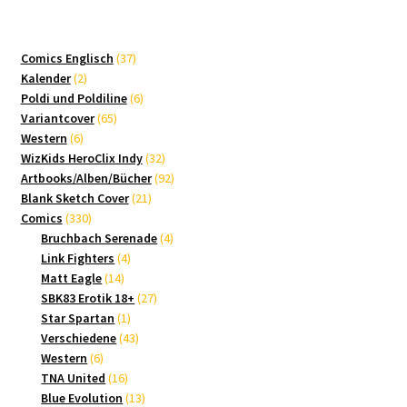
37
Comics Englisch
37
2
Produkte
Kalender
2
Produkte
6
Poldi und Poldiline
6
65
Produkte
Variantcover
65
6
Produkte
Western
6
Produkte
32
WizKids HeroClix Indy
32
Produkte
92
Artbooks/Alben/Bücher
92
21
Produkte
Blank Sketch Cover
21
330
Produkte
Comics
330
Produkte
4
Bruchbach Serenade
4
4
Produkte
Link Fighters
4
14
Produkte
Matt Eagle
14
Produkte
27
SBK83 Erotik 18+
27
1
Produkte
Star Spartan
1
Produkt
43
Verschiedene
43
6
Produkte
Western
6
Produkte
16
TNA United
16
Produkte
13
Blue Evolution
13