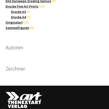
9
Produkte
EGS European Grading Service
9
14
Produkte
Drucke Fine Art Prints
14
3
Produkte
Drucke A3
3
Produkte
7
Drucke A4
7
13
Produkte
Originalart
13
Produkte
4
Sammelfiguren
4
Produkte
Autoren
Zeichner