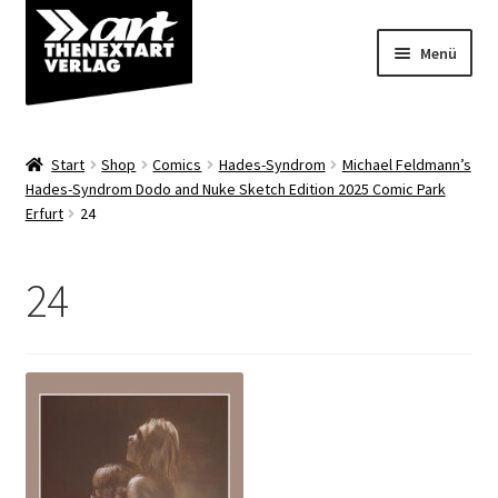
Zur
Zum
Menü
Navigation
Inhalt
springen
springen
Angebote
Start
Shop
Comics
Hades-Syndrom
Michael Feldmann’s
Unterm
Hades-Syndrom Dodo and Nuke Sketch Edition 2025 Comic Park
Shop
Erfurt
24
öffnen
Über uns
24