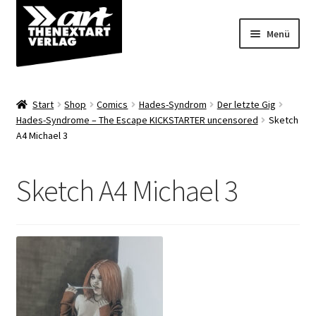
Zur
Zum
Menü
Navigation
Inhalt
springen
springen
Angebote
Start
Shop
Comics
Hades-Syndrom
Der letzte Gig
Unterm
Hades-Syndrome – The Escape KICKSTARTER uncensored
Sketch
Shop
A4 Michael 3
öffnen
Über uns
Sketch A4 Michael 3