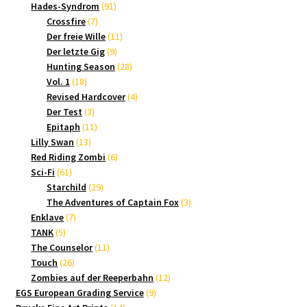
Produkte
91
Hades-Syndrom
91
7
Produkte
Crossfire
7
Produkte
11
Der freie Wille
11
9
Produkte
Der letzte Gig
9
Produkte
28
Hunting Season
28
18
Produkte
Vol. 1
18
Produkte
4
Revised Hardcover
4
3
Produkte
Der Test
3
Produkte
11
Epitaph
11
13
Produkte
Lilly Swan
13
Produkte
6
Red Riding Zombi
6
61
Produkte
Sci-Fi
61
Produkte
29
Starchild
29
Produkte
3
The Adventures of Captain Fox
3
7
Produkte
Enklave
7
5
Produkte
TANK
5
Produkte
11
The Counselor
11
26
Produkte
Touch
26
Produkte
12
Zombies auf der Reeperbahn
12
9
Produkte
EGS European Grading Service
9
14
Produkte