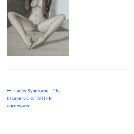
Beitragsnavigation
Vorheriger
Hades-Syndrome – The
Beitrag:
Escape KICKSTARTER
uncensored