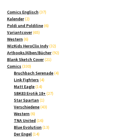
37
Comics Englisch
37
2
Produkte
Kalender
2
Produkte
6
Poldi und Poldiline
6
65
Produkte
Variantcover
65
6
Produkte
Western
6
Produkte
32
WizKids HeroClix Indy
32
Produkte
92
Artbooks/Alben/Bücher
92
21
Produkte
Blank Sketch Cover
21
330
Produkte
Comics
330
Produkte
4
Bruchbach Serenade
4
4
Produkte
Link Fighters
4
14
Produkte
Matt Eagle
14
Produkte
27
SBK83 Erotik 18+
27
1
Produkte
Star Spartan
1
Produkt
43
Verschiedene
43
6
Produkte
Western
6
Produkte
16
TNA United
16
Produkte
13
Blue Evolution
13
14
Produkte
Der Engel
14