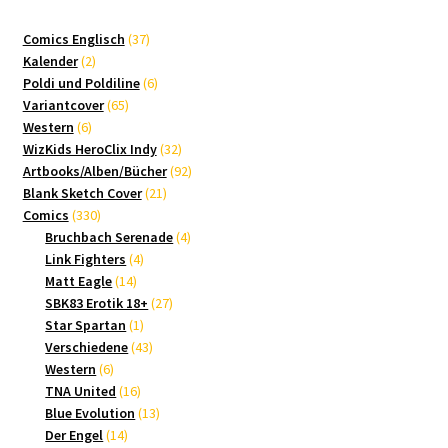
37
Comics Englisch
37
2
Produkte
Kalender
2
Produkte
6
Poldi und Poldiline
6
65
Produkte
Variantcover
65
6
Produkte
Western
6
Produkte
32
WizKids HeroClix Indy
32
Produkte
92
Artbooks/Alben/Bücher
92
21
Produkte
Blank Sketch Cover
21
330
Produkte
Comics
330
Produkte
4
Bruchbach Serenade
4
4
Produkte
Link Fighters
4
14
Produkte
Matt Eagle
14
Produkte
27
SBK83 Erotik 18+
27
1
Produkte
Star Spartan
1
Produkt
43
Verschiedene
43
6
Produkte
Western
6
Produkte
16
TNA United
16
Produkte
13
Blue Evolution
13
14
Produkte
Der Engel
14