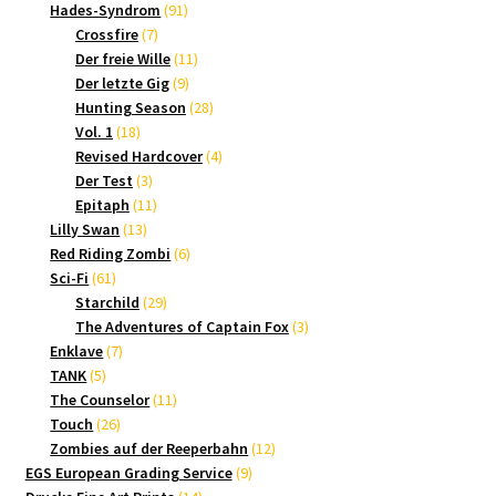
Produkte
91
Hades-Syndrom
91
7
Produkte
Crossfire
7
Produkte
11
Der freie Wille
11
9
Produkte
Der letzte Gig
9
Produkte
28
Hunting Season
28
18
Produkte
Vol. 1
18
Produkte
4
Revised Hardcover
4
3
Produkte
Der Test
3
Produkte
11
Epitaph
11
13
Produkte
Lilly Swan
13
Produkte
6
Red Riding Zombi
6
61
Produkte
Sci-Fi
61
Produkte
29
Starchild
29
Produkte
3
The Adventures of Captain Fox
3
7
Produkte
Enklave
7
5
Produkte
TANK
5
Produkte
11
The Counselor
11
26
Produkte
Touch
26
Produkte
12
Zombies auf der Reeperbahn
12
9
Produkte
EGS European Grading Service
9
14
Produkte