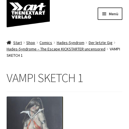
Zur
Zum
Menü
Navigation
Inhalt
springen
springen
Angebote
Start
Shop
Comics
Hades-Syndrom
Der letzte Gig
Unterm
Hades-Syndrome – The Escape KICKSTARTER uncensored
VAMPI
Shop
SKETCH 1
öffnen
Über uns
VAMPI SKETCH 1