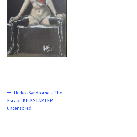
Beitragsnavigation
Vorheriger
Hades-Syndrome – The
Beitrag:
Escape KICKSTARTER
uncensored