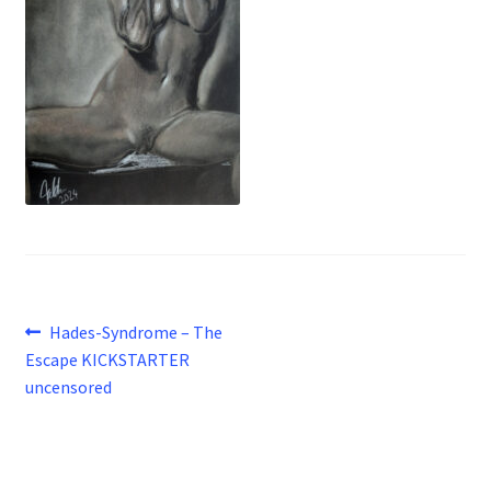
Beitragsnavigation
Vorheriger
Hades-Syndrome – The
Beitrag:
Escape KICKSTARTER
uncensored