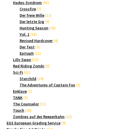
Produkte
91
Hades-Syndrom
91
7
Produkte
Crossfire
7
Produkte
11
Der freie Wille
11
9
Produkte
Der letzte Gig
9
Produkte
28
Hunting Season
28
18
Produkte
Vol. 1
18
Produkte
4
Revised Hardcover
4
3
Produkte
Der Test
3
Produkte
11
Epitaph
11
13
Produkte
Lilly Swan
13
Produkte
6
Red Riding Zombi
6
61
Produkte
Sci-Fi
61
Produkte
29
Starchild
29
Produkte
3
The Adventures of Captain Fox
3
7
Produkte
Enklave
7
5
Produkte
TANK
5
Produkte
11
The Counselor
11
26
Produkte
Touch
26
Produkte
12
Zombies auf der Reeperbahn
12
9
Produkte
EGS European Grading Service
9
14
Produkte