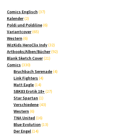
37
Comics Englisch
37
2
Produkte
Kalender
2
Produkte
6
Poldi und Poldiline
6
65
Produkte
Variantcover
65
6
Produkte
Western
6
Produkte
32
WizKids HeroClix Indy
32
Produkte
92
Artbooks/Alben/Bücher
92
21
Produkte
Blank Sketch Cover
21
330
Produkte
Comics
330
Produkte
4
Bruchbach Serenade
4
4
Produkte
Link Fighters
4
14
Produkte
Matt Eagle
14
Produkte
27
SBK83 Erotik 18+
27
1
Produkte
Star Spartan
1
Produkt
43
Verschiedene
43
6
Produkte
Western
6
Produkte
16
TNA United
16
Produkte
13
Blue Evolution
13
14
Produkte
Der Engel
14