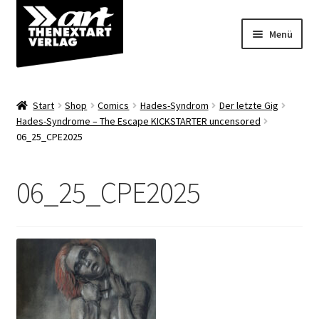
Zur
Zum
Menü
Navigation
Inhalt
springen
springen
Angebote
Start
Shop
Comics
Hades-Syndrom
Der letzte Gig
Unterm
Hades-Syndrome – The Escape KICKSTARTER uncensored
Shop
06_25_CPE2025
öffnen
Über uns
06_25_CPE2025