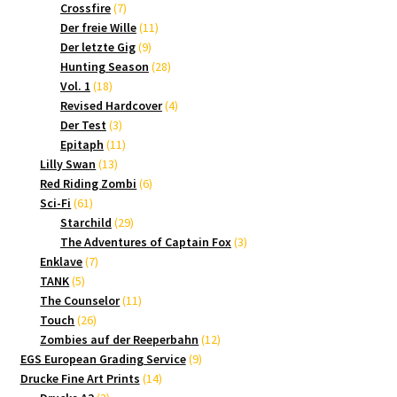
7
Produkte
Crossfire
7
Produkte
11
Der freie Wille
11
9
Produkte
Der letzte Gig
9
Produkte
28
Hunting Season
28
18
Produkte
Vol. 1
18
Produkte
4
Revised Hardcover
4
3
Produkte
Der Test
3
Produkte
11
Epitaph
11
13
Produkte
Lilly Swan
13
Produkte
6
Red Riding Zombi
6
61
Produkte
Sci-Fi
61
Produkte
29
Starchild
29
Produkte
3
The Adventures of Captain Fox
3
7
Produkte
Enklave
7
5
Produkte
TANK
5
Produkte
11
The Counselor
11
26
Produkte
Touch
26
Produkte
12
Zombies auf der Reeperbahn
12
9
Produkte
EGS European Grading Service
9
14
Produkte
Drucke Fine Art Prints
14
3
Produkte