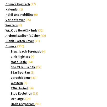
37
Comics Englisch
37
2
Produkte
Kalender
2
Produkte
6
Poldi und Poldiline
6
65
Produkte
Variantcover
65
6
Produkte
Western
6
Produkte
32
WizKids HeroClix Indy
32
Produkte
92
Artbooks/Alben/Bücher
92
21
Produkte
Blank Sketch Cover
21
330
Produkte
Comics
330
Produkte
4
Bruchbach Serenade
4
4
Produkte
Link Fighters
4
14
Produkte
Matt Eagle
14
Produkte
27
SBK83 Erotik 18+
27
1
Produkte
Star Spartan
1
Produkt
43
Verschiedene
43
6
Produkte
Western
6
Produkte
16
TNA United
16
Produkte
13
Blue Evolution
13
14
Produkte
Der Engel
14
Produkte
91
Hades-Syndrom
91