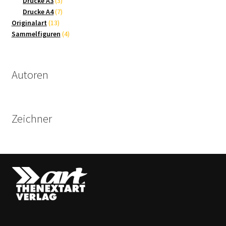
Drucke A3
3
Produkte
7
Drucke A4
7
13
Produkte
Originalart
13
Produkte
4
Sammelfiguren
4
Produkte
Autoren
Zeichner