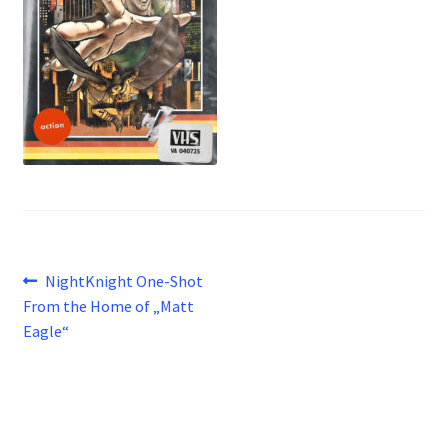
Beitragsnavigation
Vorheriger
NightKnight One-Shot
Beitrag:
From the Home of „Matt
Eagle“