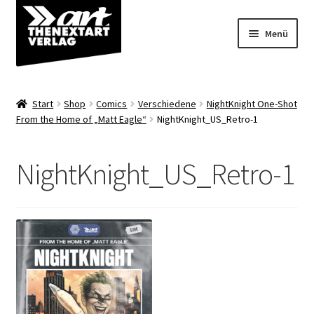
Zur
Zum
Menü
Navigation
Inhalt
springen
springen
Angebote
Start
Shop
Comics
Verschiedene
NightKnight One-Shot
Unterm
From the Home of „Matt Eagle“
NightKnight_US_Retro-1
Shop
öffnen
Über uns
NightKnight_US_Retro-1