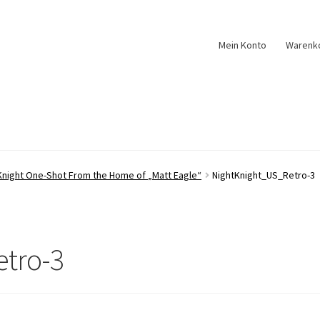
Mein Konto
Warenk
Knight One-Shot From the Home of „Matt Eagle“
NightKnight_US_Retro-3
tro-3