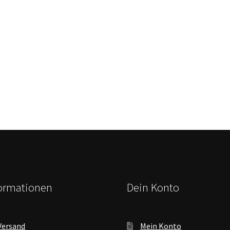
formationen
Dein Konto
Versand
Mein Konto