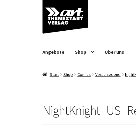
Zur
Zum
Navigation
Inhalt
springen
springen
Angebote
Shop
Über uns
Start
Shop
Comics
Verschiedene
Night
NightKnight_US_Re