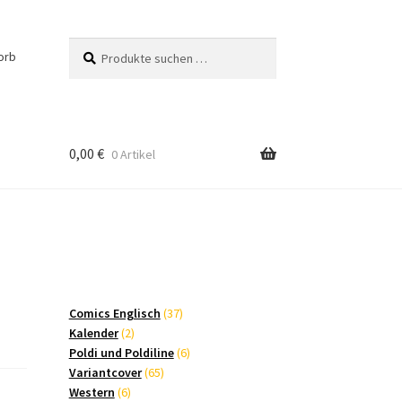
Suchen
Suchen
orb
nach:
0,00
€
0 Artikel
37
Comics Englisch
37
2
Produkte
Kalender
2
Produkte
6
Poldi und Poldiline
6
65
Produkte
Variantcover
65
6
Produkte
Western
6