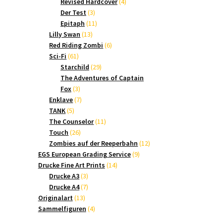
Produkte
4
Revised Hardcover
4
3
Produkte
Der Test
3
Produkte
11
Epitaph
11
13
Produkte
Lilly Swan
13
Produkte
6
Red Riding Zombi
6
61
Produkte
Sci-Fi
61
Produkte
29
Starchild
29
Produkte
The Adventures of Captain
3
Fox
3
Produkte
7
Enklave
7
5
Produkte
TANK
5
Produkte
11
The Counselor
11
26
Produkte
Touch
26
Produkte
12
Zombies auf der Reeperbahn
12
9
Produkte
EGS European Grading Service
9
14
Produkte
Drucke Fine Art Prints
14
3
Produkte
Drucke A3
3
Produkte
7
Drucke A4
7
13
Produkte
Originalart
13
Produkte
4
Sammelfiguren
4
Produkte