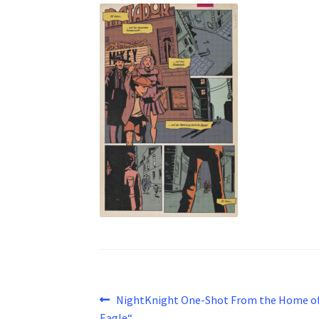
Beitragsnavigation
Vorheriger
NightKnight One-Shot From the Home o
Beitrag:
Eagle“