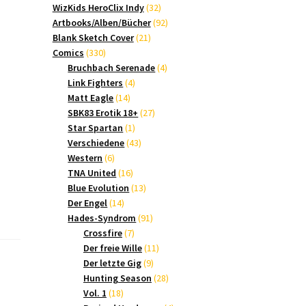
Produkte
32
WizKids HeroClix Indy
32
Produkte
92
Artbooks/Alben/Bücher
92
21
Produkte
Blank Sketch Cover
21
330
Produkte
Comics
330
Produkte
4
Bruchbach Serenade
4
4
Produkte
Link Fighters
4
14
Produkte
Matt Eagle
14
Produkte
27
SBK83 Erotik 18+
27
1
Produkte
Star Spartan
1
Produkt
43
Verschiedene
43
6
Produkte
Western
6
Produkte
16
TNA United
16
Produkte
13
Blue Evolution
13
14
Produkte
Der Engel
14
Produkte
91
Hades-Syndrom
91
7
Produkte
Crossfire
7
Produkte
11
Der freie Wille
11
9
Produkte
Der letzte Gig
9
Produkte
28
Hunting Season
28
18
Produkte
Vol. 1
18