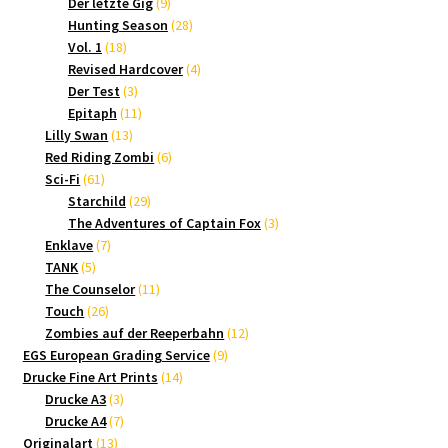
9
Produkte
Der letzte Gig
9
Produkte
28
Hunting Season
28
18
Produkte
Vol. 1
18
Produkte
4
Revised Hardcover
4
3
Produkte
Der Test
3
Produkte
11
Epitaph
11
13
Produkte
Lilly Swan
13
Produkte
6
Red Riding Zombi
6
61
Produkte
Sci-Fi
61
Produkte
29
Starchild
29
Produkte
3
The Adventures of Captain Fox
3
7
Produkte
Enklave
7
5
Produkte
TANK
5
Produkte
11
The Counselor
11
26
Produkte
Touch
26
Produkte
12
Zombies auf der Reeperbahn
12
9
Produkte
EGS European Grading Service
9
14
Produkte
Drucke Fine Art Prints
14
3
Produkte
Drucke A3
3
Produkte
7
Drucke A4
7
13
Produkte
Originalart
13