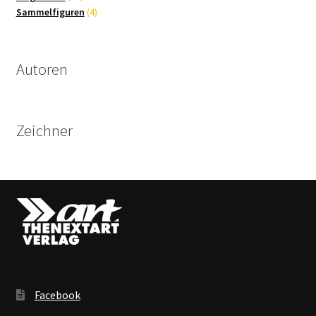
Produkte
4
Sammelfiguren
4
Produkte
Autoren
Zeichner
Facebook