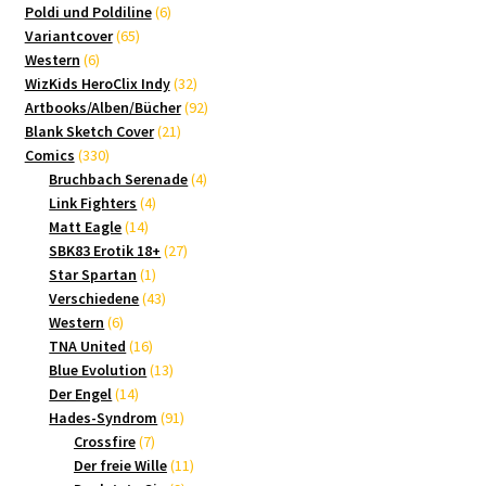
Produkte
6
Poldi und Poldiline
6
65
Produkte
Variantcover
65
6
Produkte
Western
6
Produkte
32
WizKids HeroClix Indy
32
Produkte
92
Artbooks/Alben/Bücher
92
21
Produkte
Blank Sketch Cover
21
330
Produkte
Comics
330
Produkte
4
Bruchbach Serenade
4
4
Produkte
Link Fighters
4
14
Produkte
Matt Eagle
14
Produkte
27
SBK83 Erotik 18+
27
1
Produkte
Star Spartan
1
Produkt
43
Verschiedene
43
6
Produkte
Western
6
Produkte
16
TNA United
16
Produkte
13
Blue Evolution
13
14
Produkte
Der Engel
14
Produkte
91
Hades-Syndrom
91
7
Produkte
Crossfire
7
Produkte
11
Der freie Wille
11