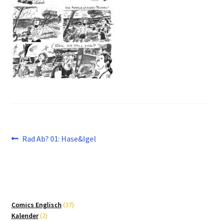
Beitragsnavigation
Vorheriger
Rad Ab? 01: Hase&Igel
Beitrag:
37
Comics Englisch
37
2
Produkte
Kalender
2