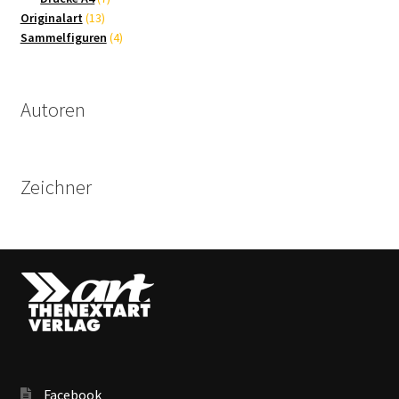
13
Produkte
Originalart
13
Produkte
4
Sammelfiguren
4
Produkte
Autoren
Zeichner
Facebook