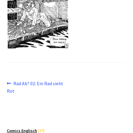
Beitragsnavigation
Vorheriger
Rad Ab? 02: Ein Rad sieht
Beitrag:
Rot
37
Comics Englisch
37