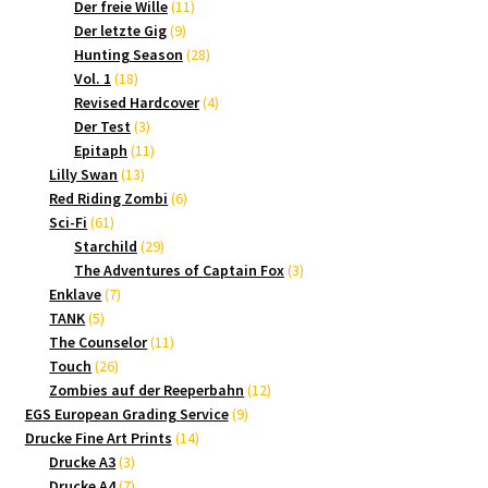
Produkte
11
Der freie Wille
11
9
Produkte
Der letzte Gig
9
Produkte
28
Hunting Season
28
18
Produkte
Vol. 1
18
Produkte
4
Revised Hardcover
4
3
Produkte
Der Test
3
Produkte
11
Epitaph
11
13
Produkte
Lilly Swan
13
Produkte
6
Red Riding Zombi
6
61
Produkte
Sci-Fi
61
Produkte
29
Starchild
29
Produkte
3
The Adventures of Captain Fox
3
7
Produkte
Enklave
7
5
Produkte
TANK
5
Produkte
11
The Counselor
11
26
Produkte
Touch
26
Produkte
12
Zombies auf der Reeperbahn
12
9
Produkte
EGS European Grading Service
9
14
Produkte
Drucke Fine Art Prints
14
3
Produkte
Drucke A3
3
Produkte
7
Drucke A4
7