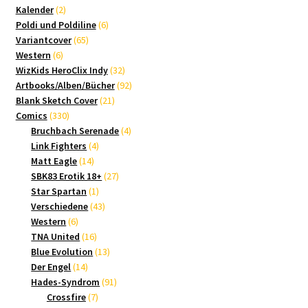
2
Produkte
Kalender
2
Produkte
6
Poldi und Poldiline
6
65
Produkte
Variantcover
65
6
Produkte
Western
6
Produkte
32
WizKids HeroClix Indy
32
Produkte
92
Artbooks/Alben/Bücher
92
21
Produkte
Blank Sketch Cover
21
330
Produkte
Comics
330
Produkte
4
Bruchbach Serenade
4
4
Produkte
Link Fighters
4
14
Produkte
Matt Eagle
14
Produkte
27
SBK83 Erotik 18+
27
1
Produkte
Star Spartan
1
Produkt
43
Verschiedene
43
6
Produkte
Western
6
Produkte
16
TNA United
16
Produkte
13
Blue Evolution
13
14
Produkte
Der Engel
14
Produkte
91
Hades-Syndrom
91
7
Produkte
Crossfire
7