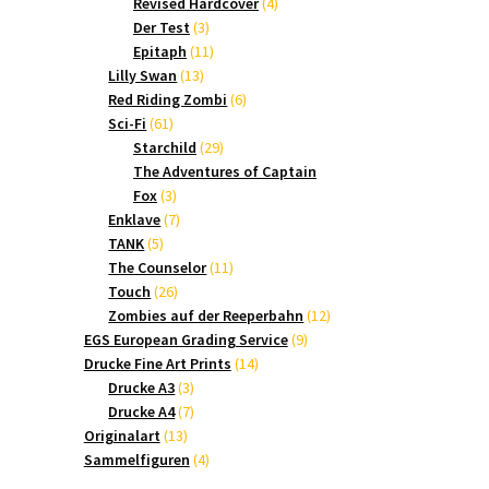
Produkte
4
Revised Hardcover
4
3
Produkte
Der Test
3
Produkte
11
Epitaph
11
13
Produkte
Lilly Swan
13
Produkte
6
Red Riding Zombi
6
61
Produkte
Sci-Fi
61
Produkte
29
Starchild
29
Produkte
The Adventures of Captain
3
Fox
3
Produkte
7
Enklave
7
5
Produkte
TANK
5
Produkte
11
The Counselor
11
26
Produkte
Touch
26
Produkte
12
Zombies auf der Reeperbahn
12
9
Produkte
EGS European Grading Service
9
14
Produkte
Drucke Fine Art Prints
14
3
Produkte
Drucke A3
3
Produkte
7
Drucke A4
7
13
Produkte
Originalart
13
Produkte
4
Sammelfiguren
4
Produkte