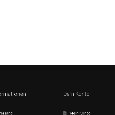
formationen
Dein Konto
Versand
Mein Konto