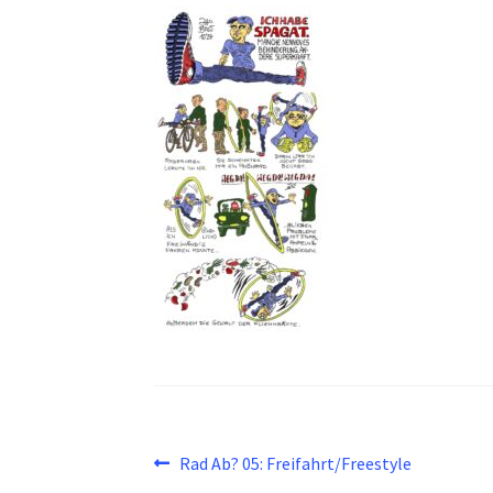
Beitragsnavigation
Vorheriger
Rad Ab? 05: Freifahrt/Freestyle
Beitrag: