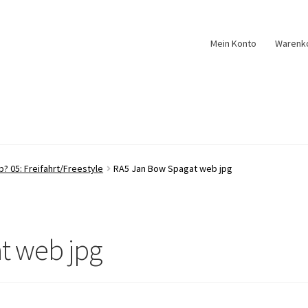
Mein Konto
Warenk
b? 05: Freifahrt/Freestyle
RA5 Jan Bow Spagat web jpg
t web jpg