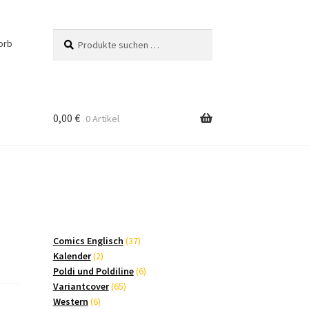
Suchen
Suchen
orb
nach:
0,00
€
0 Artikel
37
Comics Englisch
37
2
Produkte
Kalender
2
Produkte
6
Poldi und Poldiline
6
65
Produkte
Variantcover
65
6
Produkte
Western
6