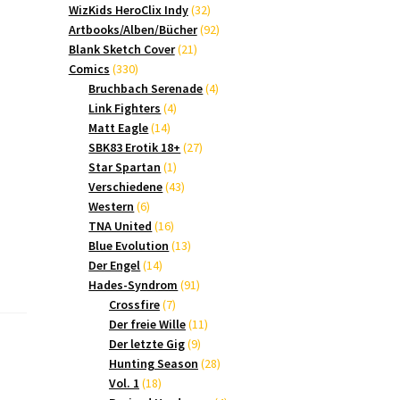
Produkte
32
WizKids HeroClix Indy
32
Produkte
92
Artbooks/Alben/Bücher
92
21
Produkte
Blank Sketch Cover
21
330
Produkte
Comics
330
Produkte
4
Bruchbach Serenade
4
4
Produkte
Link Fighters
4
14
Produkte
Matt Eagle
14
Produkte
27
SBK83 Erotik 18+
27
1
Produkte
Star Spartan
1
Produkt
43
Verschiedene
43
6
Produkte
Western
6
Produkte
16
TNA United
16
Produkte
13
Blue Evolution
13
14
Produkte
Der Engel
14
Produkte
91
Hades-Syndrom
91
7
Produkte
Crossfire
7
Produkte
11
Der freie Wille
11
9
Produkte
Der letzte Gig
9
Produkte
28
Hunting Season
28
18
Produkte
Vol. 1
18