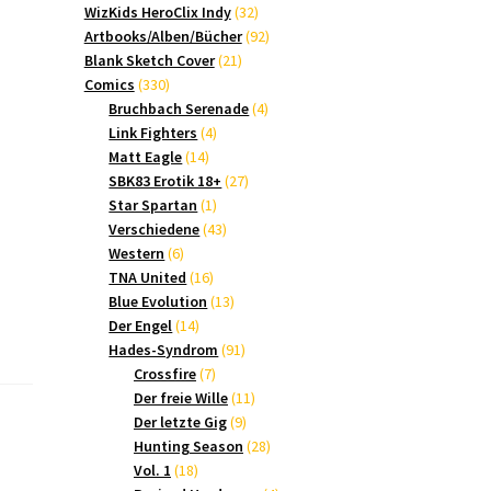
Produkte
32
WizKids HeroClix Indy
32
Produkte
92
Artbooks/Alben/Bücher
92
21
Produkte
Blank Sketch Cover
21
330
Produkte
Comics
330
Produkte
4
Bruchbach Serenade
4
4
Produkte
Link Fighters
4
14
Produkte
Matt Eagle
14
Produkte
27
SBK83 Erotik 18+
27
1
Produkte
Star Spartan
1
Produkt
43
Verschiedene
43
6
Produkte
Western
6
Produkte
16
TNA United
16
Produkte
13
Blue Evolution
13
14
Produkte
Der Engel
14
Produkte
91
Hades-Syndrom
91
7
Produkte
Crossfire
7
Produkte
11
Der freie Wille
11
9
Produkte
Der letzte Gig
9
Produkte
28
Hunting Season
28
18
Produkte
Vol. 1
18