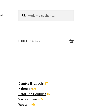
Suchen
Suchen
orb
nach:
0,00
€
0 Artikel
37
Comics Englisch
37
2
Produkte
Kalender
2
Produkte
6
Poldi und Poldiline
6
65
Produkte
Variantcover
65
6
Produkte
Western
6