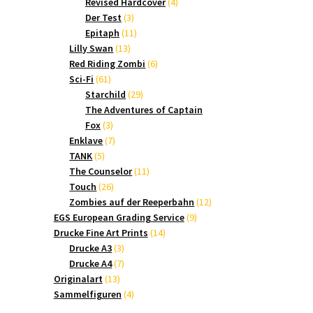
Produkte
4
Revised Hardcover
4
3
Produkte
Der Test
3
Produkte
11
Epitaph
11
13
Produkte
Lilly Swan
13
Produkte
6
Red Riding Zombi
6
61
Produkte
Sci-Fi
61
Produkte
29
Starchild
29
Produkte
The Adventures of Captain
3
Fox
3
Produkte
7
Enklave
7
5
Produkte
TANK
5
Produkte
11
The Counselor
11
26
Produkte
Touch
26
Produkte
12
Zombies auf der Reeperbahn
12
9
Produkte
EGS European Grading Service
9
14
Produkte
Drucke Fine Art Prints
14
3
Produkte
Drucke A3
3
Produkte
7
Drucke A4
7
13
Produkte
Originalart
13
Produkte
4
Sammelfiguren
4
Produkte