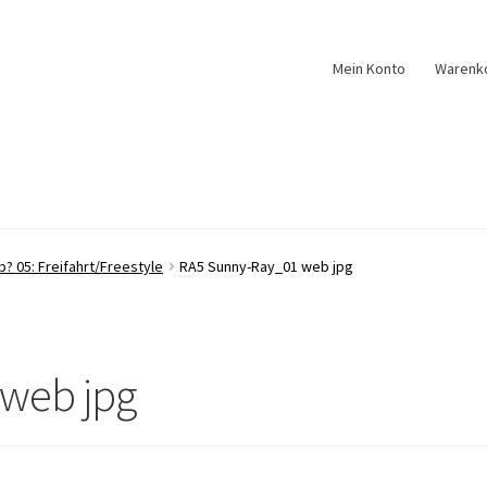
Mein Konto
Warenk
b? 05: Freifahrt/Freestyle
RA5 Sunny-Ray_01 web jpg
web jpg