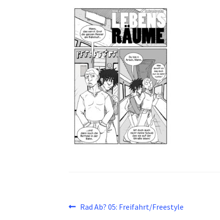
Beitragsnavigation
Vorheriger
Rad Ab? 05: Freifahrt/Freestyle
Beitrag: