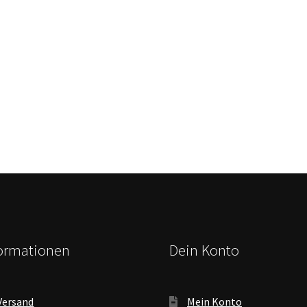
formationen
Dein Konto
Versand
Mein Konto