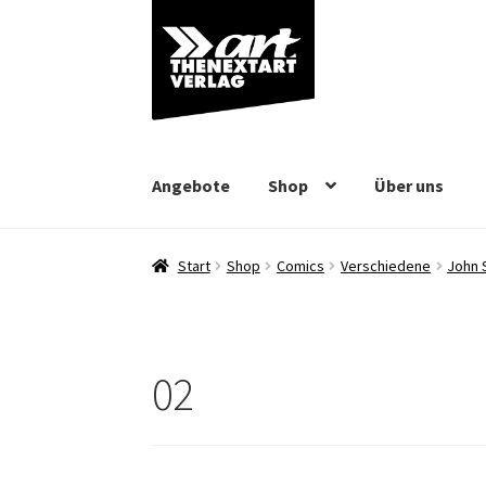
Zur
Zum
Navigation
Inhalt
springen
springen
Angebote
Shop
Über uns
Start
Shop
Comics
Verschiedene
John 
02