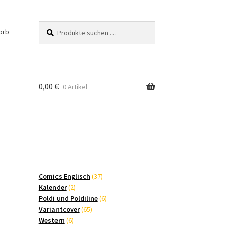
Suchen
Suchen
orb
nach:
0,00
€
0 Artikel
37
Comics Englisch
37
2
Produkte
Kalender
2
Produkte
6
Poldi und Poldiline
6
65
Produkte
Variantcover
65
6
Produkte
Western
6