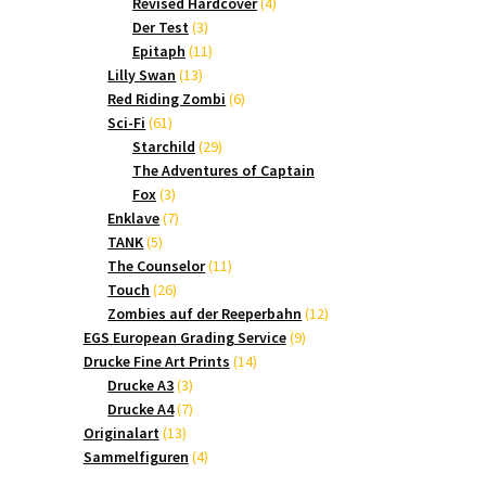
Produkte
4
Revised Hardcover
4
3
Produkte
Der Test
3
Produkte
11
Epitaph
11
13
Produkte
Lilly Swan
13
Produkte
6
Red Riding Zombi
6
61
Produkte
Sci-Fi
61
Produkte
29
Starchild
29
Produkte
The Adventures of Captain
3
Fox
3
Produkte
7
Enklave
7
5
Produkte
TANK
5
Produkte
11
The Counselor
11
26
Produkte
Touch
26
Produkte
12
Zombies auf der Reeperbahn
12
9
Produkte
EGS European Grading Service
9
14
Produkte
Drucke Fine Art Prints
14
3
Produkte
Drucke A3
3
Produkte
7
Drucke A4
7
13
Produkte
Originalart
13
Produkte
4
Sammelfiguren
4
Produkte