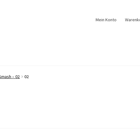
Mein Konto
Warenk
Smash – 02
02