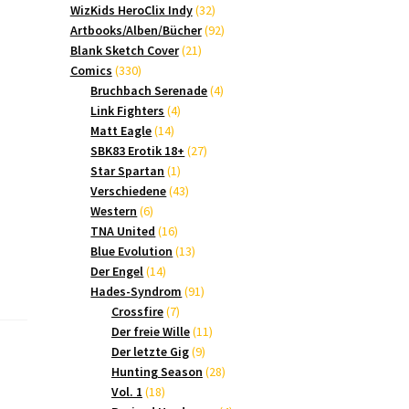
Produkte
32
WizKids HeroClix Indy
32
Produkte
92
Artbooks/Alben/Bücher
92
21
Produkte
Blank Sketch Cover
21
330
Produkte
Comics
330
Produkte
4
Bruchbach Serenade
4
4
Produkte
Link Fighters
4
14
Produkte
Matt Eagle
14
Produkte
27
SBK83 Erotik 18+
27
1
Produkte
Star Spartan
1
Produkt
43
Verschiedene
43
6
Produkte
Western
6
Produkte
16
TNA United
16
Produkte
13
Blue Evolution
13
14
Produkte
Der Engel
14
Produkte
91
Hades-Syndrom
91
7
Produkte
Crossfire
7
Produkte
11
Der freie Wille
11
9
Produkte
Der letzte Gig
9
Produkte
28
Hunting Season
28
18
Produkte
Vol. 1
18