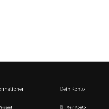
formationen
Dein Konto
Versand
Mein Konto