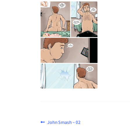
Beitragsnavigation
Vorheriger
John Smash – 02
Beitrag: