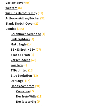
65
Produkte
Variantcover
65
6
Produkte
Western
6
Produkte
32
WizKids HeroClix Indy
32
Produkte
92
Artbooks/Alben/Bücher
92
21
Produkte
Blank Sketch Cover
21
330
Produkte
Comics
330
Produkte
4
Bruchbach Serenade
4
4
Produkte
Link Fighters
4
14
Produkte
Matt Eagle
14
Produkte
27
SBK83 Erotik 18+
27
1
Produkte
Star Spartan
1
Produkt
43
Verschiedene
43
6
Produkte
Western
6
Produkte
16
TNA United
16
Produkte
13
Blue Evolution
13
14
Produkte
Der Engel
14
Produkte
91
Hades-Syndrom
91
7
Produkte
Crossfire
7
Produkte
11
Der freie Wille
11
9
Produkte
Der letzte Gig
9