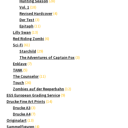
Produkte
28
Hunting Season
28
18
Produkte
Vol. 1
18
Produkte
4
Revised Hardcover
4
3
Produkte
Der Test
3
Produkte
11
Epitaph
11
13
Produkte
Lilly Swan
13
Produkte
6
Red Riding Zombi
6
61
Produkte
Sci-Fi
61
Produkte
29
Starchild
29
Produkte
3
The Adventures of Captain Fox
3
7
Produkte
Enklave
7
5
Produkte
TANK
5
Produkte
11
The Counselor
11
26
Produkte
Touch
26
Produkte
12
Zombies auf der Reeperbahn
12
9
Produkte
EGS European Grading Service
9
14
Produkte
Drucke Fine Art Prints
14
3
Produkte
Drucke A3
3
Produkte
7
Drucke A4
7
13
Produkte
Originalart
13
Produkte
4
Sammelfiguren
4