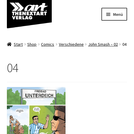
Zur
Zum
Menü
Navigation
Inhalt
springen
springen
Angebote
Start
Shop
Comics
Verschiedene
John Smash – 02
04
Unterm
Shop
öffnen
04
Über uns