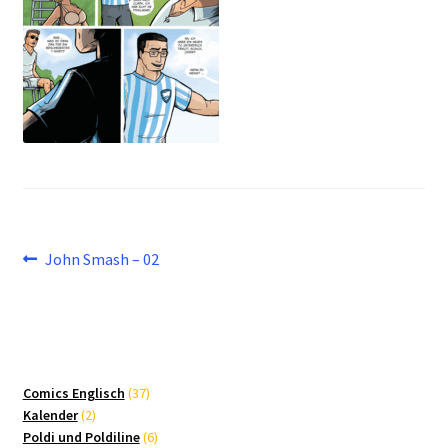
Beitragsnavigation
Vorheriger
John Smash – 02
Beitrag:
37
Comics Englisch
37
2
Produkte
Kalender
2
Produkte
6
Poldi und Poldiline
6