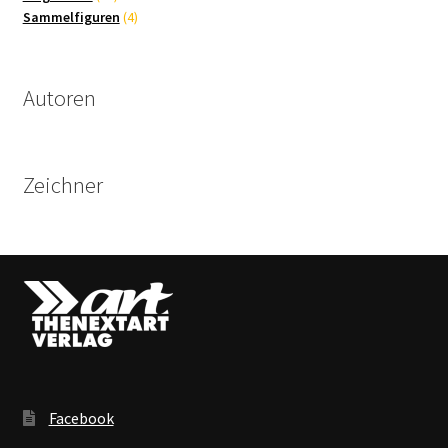
Produkte
4
Sammelfiguren
4
Produkte
Autoren
Zeichner
Facebook