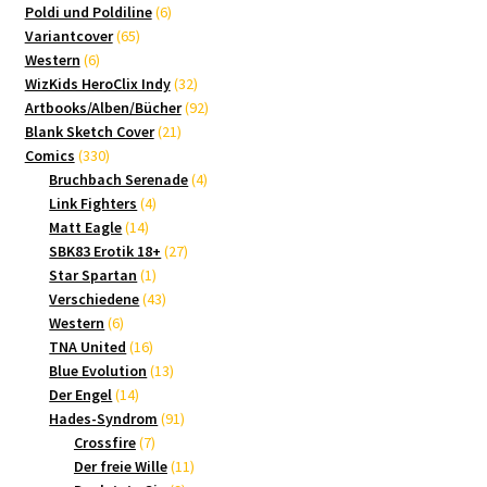
Produkte
6
Poldi und Poldiline
6
65
Produkte
Variantcover
65
6
Produkte
Western
6
Produkte
32
WizKids HeroClix Indy
32
Produkte
92
Artbooks/Alben/Bücher
92
21
Produkte
Blank Sketch Cover
21
330
Produkte
Comics
330
Produkte
4
Bruchbach Serenade
4
4
Produkte
Link Fighters
4
14
Produkte
Matt Eagle
14
Produkte
27
SBK83 Erotik 18+
27
1
Produkte
Star Spartan
1
Produkt
43
Verschiedene
43
6
Produkte
Western
6
Produkte
16
TNA United
16
Produkte
13
Blue Evolution
13
14
Produkte
Der Engel
14
Produkte
91
Hades-Syndrom
91
7
Produkte
Crossfire
7
Produkte
11
Der freie Wille
11