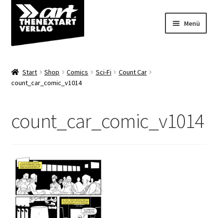
Zur
Zum
Menü
Navigation
Inhalt
springen
springen
Angebote
Start
Shop
Comics
Sci-Fi
Count Car
Unterm
count_car_comic_v1014
Shop
öffnen
Über uns
count_car_comic_v1014