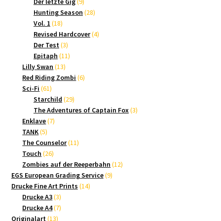
9
Produkte
Der letzte Gig
9
Produkte
28
Hunting Season
28
18
Produkte
Vol. 1
18
Produkte
4
Revised Hardcover
4
3
Produkte
Der Test
3
Produkte
11
Epitaph
11
13
Produkte
Lilly Swan
13
Produkte
6
Red Riding Zombi
6
61
Produkte
Sci-Fi
61
Produkte
29
Starchild
29
Produkte
3
The Adventures of Captain Fox
3
7
Produkte
Enklave
7
5
Produkte
TANK
5
Produkte
11
The Counselor
11
26
Produkte
Touch
26
Produkte
12
Zombies auf der Reeperbahn
12
9
Produkte
EGS European Grading Service
9
14
Produkte
Drucke Fine Art Prints
14
3
Produkte
Drucke A3
3
Produkte
7
Drucke A4
7
13
Produkte
Originalart
13