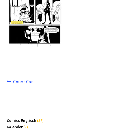
Beitragsnavigation
Vorheriger
Count Car
Beitrag:
37
Comics Englisch
37
2
Produkte
Kalender
2