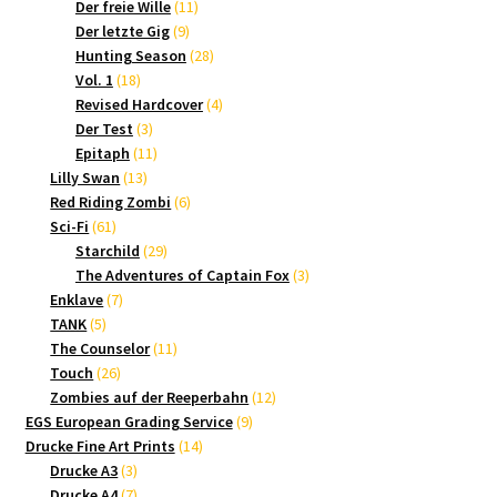
Produkte
11
Der freie Wille
11
9
Produkte
Der letzte Gig
9
Produkte
28
Hunting Season
28
18
Produkte
Vol. 1
18
Produkte
4
Revised Hardcover
4
3
Produkte
Der Test
3
Produkte
11
Epitaph
11
13
Produkte
Lilly Swan
13
Produkte
6
Red Riding Zombi
6
61
Produkte
Sci-Fi
61
Produkte
29
Starchild
29
Produkte
3
The Adventures of Captain Fox
3
7
Produkte
Enklave
7
5
Produkte
TANK
5
Produkte
11
The Counselor
11
26
Produkte
Touch
26
Produkte
12
Zombies auf der Reeperbahn
12
9
Produkte
EGS European Grading Service
9
14
Produkte
Drucke Fine Art Prints
14
3
Produkte
Drucke A3
3
Produkte
7
Drucke A4
7