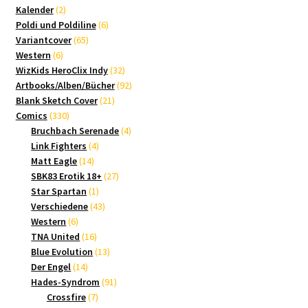
2
Produkte
Kalender
2
Produkte
6
Poldi und Poldiline
6
65
Produkte
Variantcover
65
6
Produkte
Western
6
Produkte
32
WizKids HeroClix Indy
32
Produkte
92
Artbooks/Alben/Bücher
92
21
Produkte
Blank Sketch Cover
21
330
Produkte
Comics
330
Produkte
4
Bruchbach Serenade
4
4
Produkte
Link Fighters
4
14
Produkte
Matt Eagle
14
Produkte
27
SBK83 Erotik 18+
27
1
Produkte
Star Spartan
1
Produkt
43
Verschiedene
43
6
Produkte
Western
6
Produkte
16
TNA United
16
Produkte
13
Blue Evolution
13
14
Produkte
Der Engel
14
Produkte
91
Hades-Syndrom
91
7
Produkte
Crossfire
7