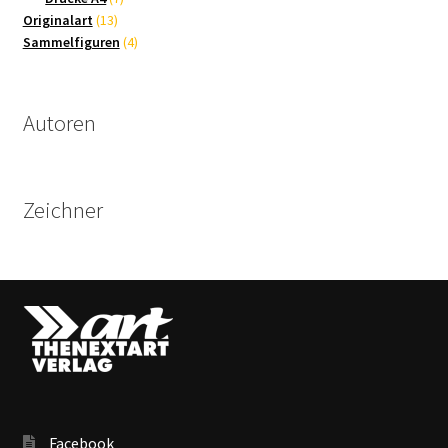
13
Produkte
Originalart
13
Produkte
4
Sammelfiguren
4
Produkte
Autoren
Zeichner
Facebook