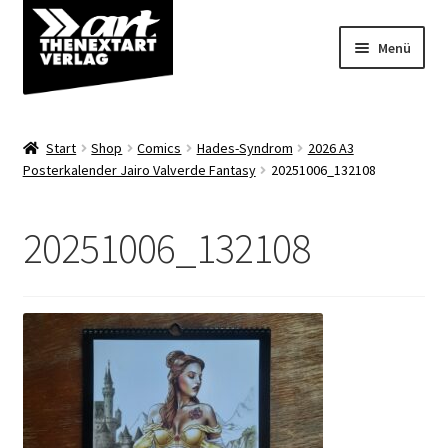
Zur
Zum
Menü
Navigation
Inhalt
springen
springen
Angebote
Start
Shop
Comics
Hades-Syndrom
2026 A3
Unterm
Posterkalender Jairo Valverde Fantasy
20251006_132108
Shop
öffnen
Über uns
20251006_132108