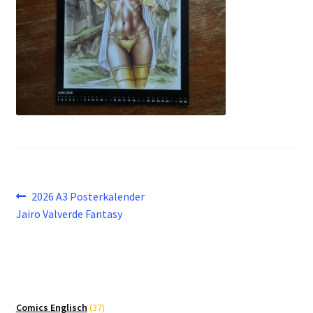
Beitragsnavigation
Vorheriger
2026 A3 Posterkalender
Beitrag:
Jairo Valverde Fantasy
37
Comics Englisch
37