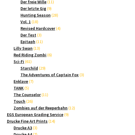
Produkte
11
Der freie Wille
11
9
Produkte
Der letzte Gig
9
Produkte
28
Hunting Season
28
18
Produkte
Vol. 1
18
Produkte
4
Revised Hardcover
4
3
Produkte
Der Test
3
Produkte
11
Epitaph
11
13
Produkte
Lilly Swan
13
Produkte
6
Red Riding Zombi
6
61
Produkte
Sci-Fi
61
Produkte
29
Starchild
29
Produkte
3
The Adventures of Captain Fox
3
7
Produkte
Enklave
7
5
Produkte
TANK
5
Produkte
11
The Counselor
11
26
Produkte
Touch
26
Produkte
12
Zombies auf der Reeperbahn
12
9
Produkte
EGS European Grading Service
9
14
Produkte
Drucke Fine Art Prints
14
3
Produkte
Drucke A3
3
Produkte
7
Drucke A4
7