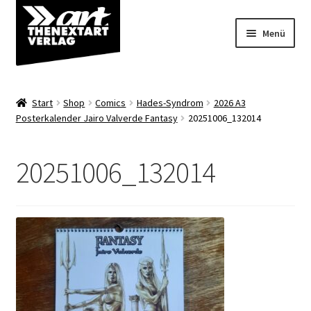
Zur
Zum
Menü
Navigation
Inhalt
springen
springen
Angebote
Start
Shop
Comics
Hades-Syndrom
2026 A3
Unterm
Posterkalender Jairo Valverde Fantasy
20251006_132014
Shop
öffnen
Über uns
20251006_132014