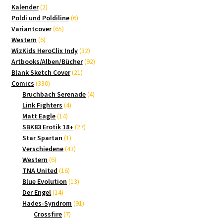
2
Produkte
Kalender
2
Produkte
6
Poldi und Poldiline
6
65
Produkte
Variantcover
65
6
Produkte
Western
6
Produkte
32
WizKids HeroClix Indy
32
Produkte
92
Artbooks/Alben/Bücher
92
21
Produkte
Blank Sketch Cover
21
330
Produkte
Comics
330
Produkte
4
Bruchbach Serenade
4
4
Produkte
Link Fighters
4
14
Produkte
Matt Eagle
14
Produkte
27
SBK83 Erotik 18+
27
1
Produkte
Star Spartan
1
Produkt
43
Verschiedene
43
6
Produkte
Western
6
Produkte
16
TNA United
16
Produkte
13
Blue Evolution
13
14
Produkte
Der Engel
14
Produkte
91
Hades-Syndrom
91
7
Produkte
Crossfire
7