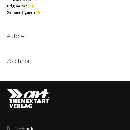
13
Produkte
Originalart
13
Produkte
4
Sammelfiguren
4
Produkte
Autoren
Zeichner
Facebook