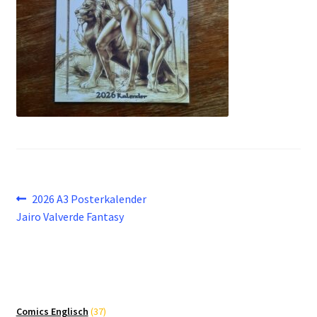
Beitragsnavigation
Vorheriger
2026 A3 Posterkalender
Beitrag:
Jairo Valverde Fantasy
37
Comics Englisch
37