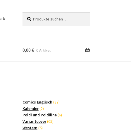
Suchen
Suchen
orb
nach:
0,00
€
0 Artikel
37
Comics Englisch
37
2
Produkte
Kalender
2
Produkte
6
Poldi und Poldiline
6
65
Produkte
Variantcover
65
6
Produkte
Western
6