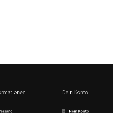
formationen
Dein Konto
Versand
Mein Konto