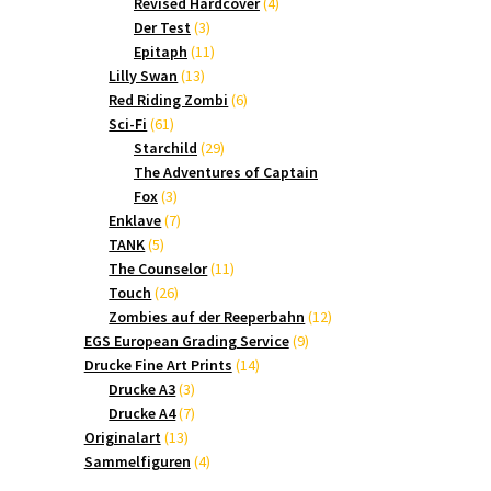
Produkte
4
Revised Hardcover
4
3
Produkte
Der Test
3
Produkte
11
Epitaph
11
13
Produkte
Lilly Swan
13
Produkte
6
Red Riding Zombi
6
61
Produkte
Sci-Fi
61
Produkte
29
Starchild
29
Produkte
The Adventures of Captain
3
Fox
3
Produkte
7
Enklave
7
5
Produkte
TANK
5
Produkte
11
The Counselor
11
26
Produkte
Touch
26
Produkte
12
Zombies auf der Reeperbahn
12
9
Produkte
EGS European Grading Service
9
14
Produkte
Drucke Fine Art Prints
14
3
Produkte
Drucke A3
3
Produkte
7
Drucke A4
7
13
Produkte
Originalart
13
Produkte
4
Sammelfiguren
4
Produkte