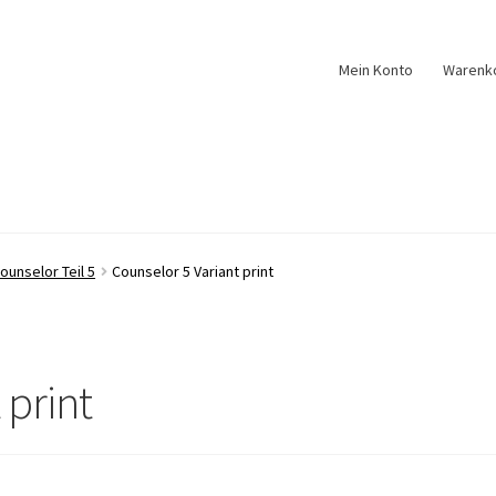
Mein Konto
Warenk
ounselor Teil 5
Counselor 5 Variant print
 print