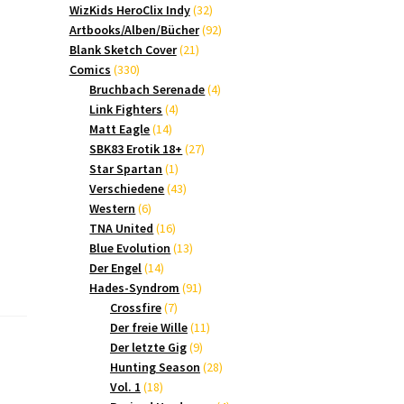
Produkte
32
WizKids HeroClix Indy
32
Produkte
92
Artbooks/Alben/Bücher
92
21
Produkte
Blank Sketch Cover
21
330
Produkte
Comics
330
Produkte
4
Bruchbach Serenade
4
4
Produkte
Link Fighters
4
14
Produkte
Matt Eagle
14
Produkte
27
SBK83 Erotik 18+
27
1
Produkte
Star Spartan
1
Produkt
43
Verschiedene
43
6
Produkte
Western
6
Produkte
16
TNA United
16
Produkte
13
Blue Evolution
13
14
Produkte
Der Engel
14
Produkte
91
Hades-Syndrom
91
7
Produkte
Crossfire
7
Produkte
11
Der freie Wille
11
9
Produkte
Der letzte Gig
9
Produkte
28
Hunting Season
28
18
Produkte
Vol. 1
18