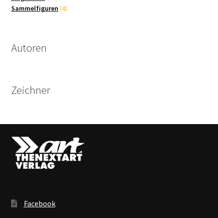
Produkte
4
Sammelfiguren
4
Produkte
Autoren
Zeichner
Facebook