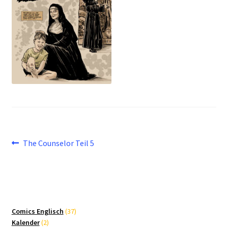
Beitragsnavigation
Vorheriger
The Counselor Teil 5
Beitrag:
37
Comics Englisch
37
2
Produkte
Kalender
2