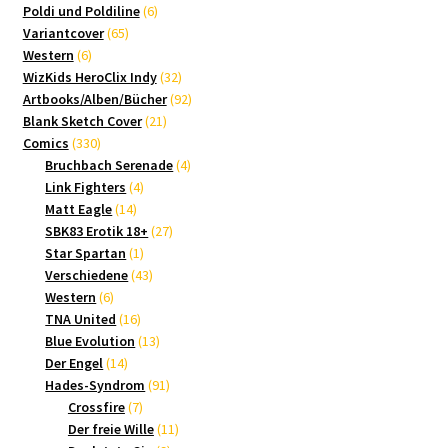
Produkte
6
Poldi und Poldiline
6
65
Produkte
Variantcover
65
6
Produkte
Western
6
Produkte
32
WizKids HeroClix Indy
32
Produkte
92
Artbooks/Alben/Bücher
92
21
Produkte
Blank Sketch Cover
21
330
Produkte
Comics
330
Produkte
4
Bruchbach Serenade
4
4
Produkte
Link Fighters
4
14
Produkte
Matt Eagle
14
Produkte
27
SBK83 Erotik 18+
27
1
Produkte
Star Spartan
1
Produkt
43
Verschiedene
43
6
Produkte
Western
6
Produkte
16
TNA United
16
Produkte
13
Blue Evolution
13
14
Produkte
Der Engel
14
Produkte
91
Hades-Syndrom
91
7
Produkte
Crossfire
7
Produkte
11
Der freie Wille
11