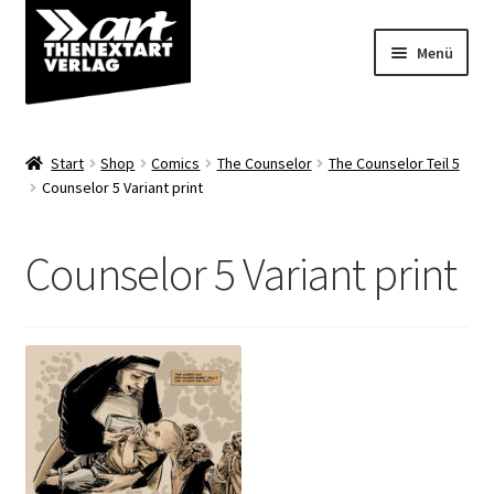
Zur
Zum
Menü
Navigation
Inhalt
springen
springen
Angebote
Start
Shop
Comics
The Counselor
The Counselor Teil 5
Unterm
Counselor 5 Variant print
Shop
öffnen
Über uns
Counselor 5 Variant print