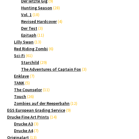
9
Produkte
Der letzte Gig
9
Produkte
28
Hunting Season
28
18
Produkte
Vol. 1
18
Produkte
4
Revised Hardcover
4
3
Produkte
Der Test
3
Produkte
11
Epitaph
11
13
Produkte
Lilly Swan
13
Produkte
6
Red Riding Zombi
6
61
Produkte
Sci-Fi
61
Produkte
29
Starchild
29
Produkte
3
The Adventures of Captain Fox
3
7
Produkte
Enklave
7
5
Produkte
TANK
5
Produkte
11
The Counselor
11
26
Produkte
Touch
26
Produkte
12
Zombies auf der Reeperbahn
12
9
Produkte
EGS European Grading Service
9
14
Produkte
Drucke Fine Art Prints
14
3
Produkte
Drucke A3
3
Produkte
7
Drucke A4
7
13
Produkte
Originalart
13