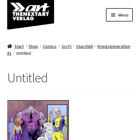
Zur
Zum
Menü
Navigation
Inhalt
springen
springen
Angebote
Start
Shop
Comics
Sci-Fi
Starchild
Kriegsgeneration
Unterm
#1
Untitled
Shop
öffnen
Über uns
Untitled