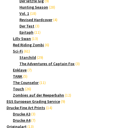
9
Produkte
Der letzte Gig
9
Produkte
28
Hunting Season
28
18
Produkte
Vol. 1
18
Produkte
4
Revised Hardcover
4
3
Produkte
Der Test
3
Produkte
11
Epitaph
11
13
Produkte
Lilly Swan
13
Produkte
6
Red Riding Zombi
6
61
Produkte
Sci-Fi
61
Produkte
29
Starchild
29
Produkte
3
The Adventures of Captain Fox
3
7
Produkte
Enklave
7
5
Produkte
TANK
5
Produkte
11
The Counselor
11
26
Produkte
Touch
26
Produkte
12
Zombies auf der Reeperbahn
12
9
Produkte
EGS European Grading Service
9
14
Produkte
Drucke Fine Art Prints
14
3
Produkte
Drucke A3
3
Produkte
7
Drucke A4
7
13
Produkte
Originalart
13