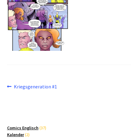
Beitragsnavigation
Vorheriger
Kriegsgeneration #1
Beitrag:
37
Comics Englisch
37
2
Produkte
Kalender
2