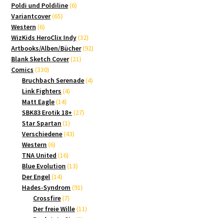
Produkte
6
Poldi und Poldiline
6
65
Produkte
Variantcover
65
6
Produkte
Western
6
Produkte
32
WizKids HeroClix Indy
32
Produkte
92
Artbooks/Alben/Bücher
92
21
Produkte
Blank Sketch Cover
21
330
Produkte
Comics
330
Produkte
4
Bruchbach Serenade
4
4
Produkte
Link Fighters
4
14
Produkte
Matt Eagle
14
Produkte
27
SBK83 Erotik 18+
27
1
Produkte
Star Spartan
1
Produkt
43
Verschiedene
43
6
Produkte
Western
6
Produkte
16
TNA United
16
Produkte
13
Blue Evolution
13
14
Produkte
Der Engel
14
Produkte
91
Hades-Syndrom
91
7
Produkte
Crossfire
7
Produkte
11
Der freie Wille
11