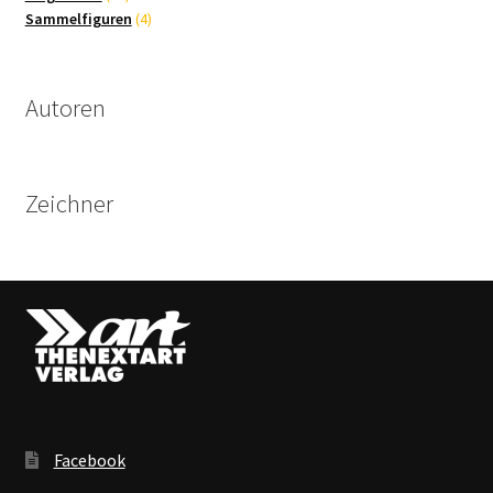
Produkte
4
Sammelfiguren
4
Produkte
Autoren
Zeichner
Facebook