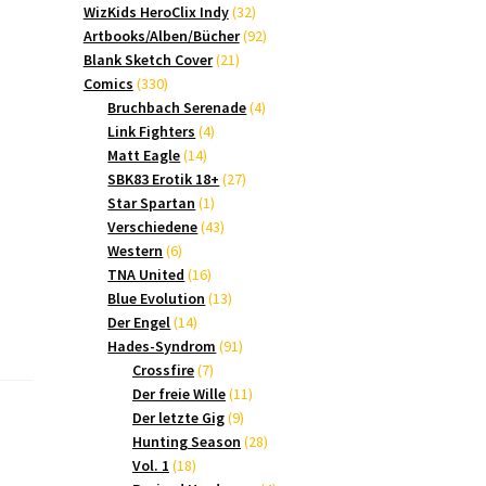
Produkte
32
WizKids HeroClix Indy
32
Produkte
92
Artbooks/Alben/Bücher
92
21
Produkte
Blank Sketch Cover
21
330
Produkte
Comics
330
Produkte
4
Bruchbach Serenade
4
4
Produkte
Link Fighters
4
14
Produkte
Matt Eagle
14
Produkte
27
SBK83 Erotik 18+
27
1
Produkte
Star Spartan
1
Produkt
43
Verschiedene
43
6
Produkte
Western
6
Produkte
16
TNA United
16
Produkte
13
Blue Evolution
13
14
Produkte
Der Engel
14
Produkte
91
Hades-Syndrom
91
7
Produkte
Crossfire
7
Produkte
11
Der freie Wille
11
9
Produkte
Der letzte Gig
9
Produkte
28
Hunting Season
28
18
Produkte
Vol. 1
18