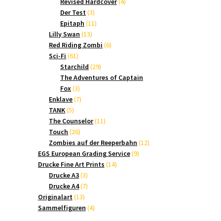
Produkte
4
Revised Hardcover
4
3
Produkte
Der Test
3
Produkte
11
Epitaph
11
13
Produkte
Lilly Swan
13
Produkte
6
Red Riding Zombi
6
61
Produkte
Sci-Fi
61
Produkte
29
Starchild
29
Produkte
The Adventures of Captain
3
Fox
3
Produkte
7
Enklave
7
5
Produkte
TANK
5
Produkte
11
The Counselor
11
26
Produkte
Touch
26
Produkte
12
Zombies auf der Reeperbahn
12
9
Produkte
EGS European Grading Service
9
14
Produkte
Drucke Fine Art Prints
14
3
Produkte
Drucke A3
3
Produkte
7
Drucke A4
7
13
Produkte
Originalart
13
Produkte
4
Sammelfiguren
4
Produkte