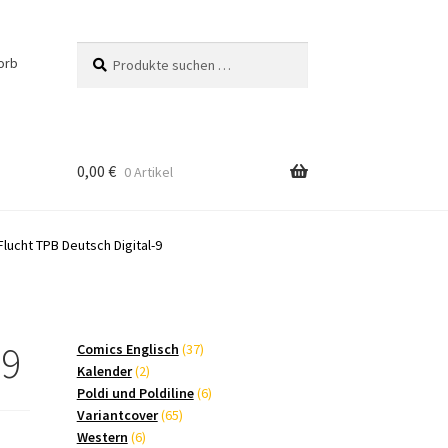
Suchen
Suchen
orb
nach:
0,00
€
0 Artikel
lucht TPB Deutsch Digital-9
-9
37
Comics Englisch
37
2
Produkte
Kalender
2
Produkte
6
Poldi und Poldiline
6
65
Produkte
Variantcover
65
6
Produkte
Western
6