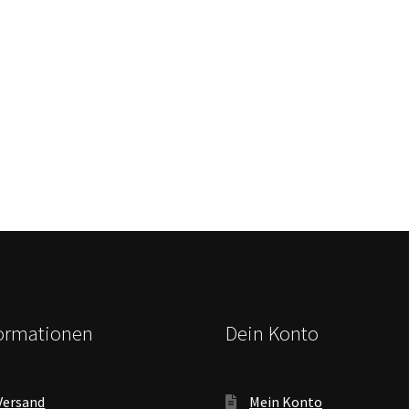
formationen
Dein Konto
Versand
Mein Konto