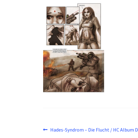
Beitragsnavigation
Vorheriger
Hades-Syndrom – Die Flucht / HC Album 
Beitrag: