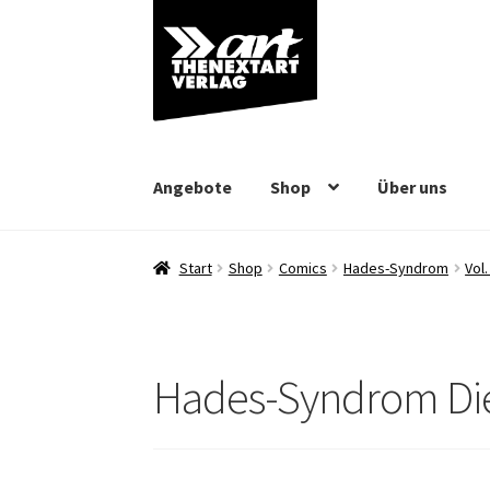
Zur
Zum
Navigation
Inhalt
springen
springen
Angebote
Shop
Über uns
Start
Shop
Comics
Hades-Syndrom
Vol.
Hades-Syndrom Die 